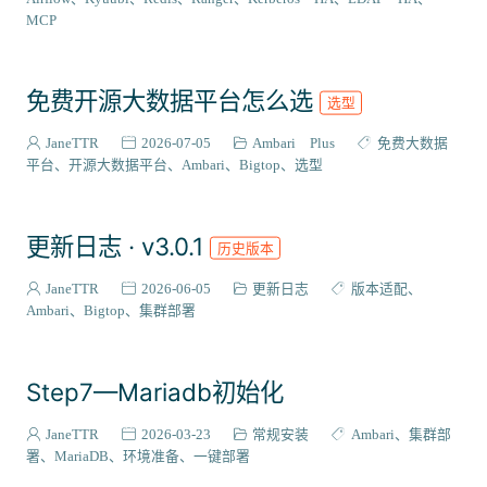
VIEW插件
2
MCP
组件编译
129
系统适配
27
免费开源大数据平台怎么选
选型
成神之路
127
集成案例
31
JaneTTR
2026-07-05
Ambari Plus
免费大数据
核心代码
平台
开源大数据平台
Ambari
Bigtop
选型
38
会员与访问
3
更新日志 · v3.0.1
历史版本
JaneTTR
2026-06-05
更新日志
版本适配
Ambari
Bigtop
集群部署
Step7—Mariadb初始化
JaneTTR
2026-03-23
常规安装
Ambari
集群部
署
MariaDB
环境准备
一键部署