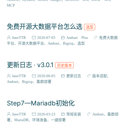
VIEW插件
2
MCP
组件编译
129
系统适配
27
免费开源大数据平台怎么选
选型
成神之路
127
集成案例
31
JaneTTR
2026-07-05
Ambari Plus
免费大数据
核心代码
平台
开源大数据平台
Ambari
Bigtop
选型
38
会员与访问
3
更新日志 · v3.0.1
历史版本
JaneTTR
2026-06-05
更新日志
版本适配
Ambari
Bigtop
集群部署
Step7—Mariadb初始化
JaneTTR
2026-03-23
常规安装
Ambari
集群部
署
MariaDB
环境准备
一键部署