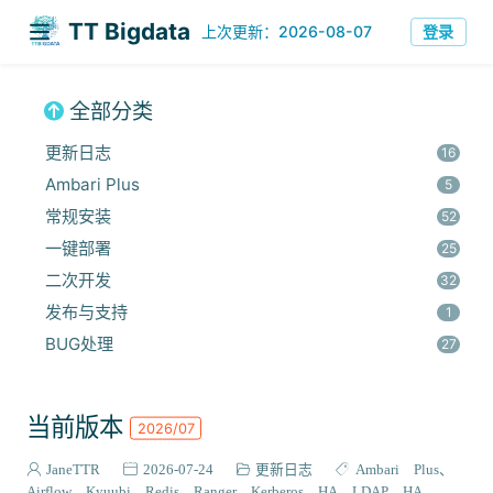
TT Bigdata
登录
上次更新：2026-08-07
全部分类
更新日志
16
Ambari Plus
5
常规安装
52
一键部署
25
二次开发
32
发布与支持
1
BUG处理
27
安全集成
60
监控与优化
14
当前版本
2026/07
组件安装
45
报错解决
JaneTTR
2026-07-24
更新日志
Ambari Plus
68
Airflow
Kyuubi
Redis
Ranger
Kerberos HA
LDAP HA