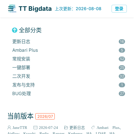
TT Bigdata
登录
上次更新：2026-08-08
全部分类
更新日志
16
Ambari Plus
5
常规安装
52
一键部署
25
二次开发
32
发布与支持
1
BUG处理
27
安全集成
60
监控与优化
14
当前版本
2026/07
组件安装
45
报错解决
JaneTTR
2026-07-24
更新日志
Ambari Plus
68
Airflow
Kyuubi
Redis
Ranger
Kerberos HA
LDAP HA