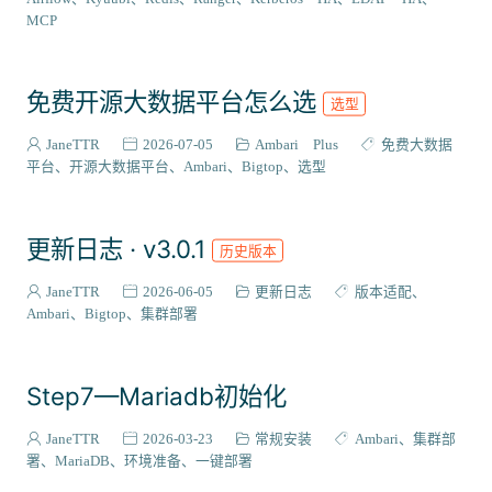
VIEW插件
2
MCP
组件编译
129
系统适配
27
免费开源大数据平台怎么选
选型
成神之路
127
集成案例
31
JaneTTR
2026-07-05
Ambari Plus
免费大数据
核心代码
平台
开源大数据平台
Ambari
Bigtop
选型
38
会员与访问
3
更新日志 · v3.0.1
历史版本
JaneTTR
2026-06-05
更新日志
版本适配
Ambari
Bigtop
集群部署
Step7—Mariadb初始化
JaneTTR
2026-03-23
常规安装
Ambari
集群部
署
MariaDB
环境准备
一键部署