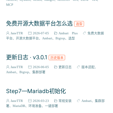
VIEW插件
2
MCP
组件编译
129
系统适配
27
免费开源大数据平台怎么选
选型
成神之路
127
集成案例
31
JaneTTR
2026-07-05
Ambari Plus
免费大数据
核心代码
平台
开源大数据平台
Ambari
Bigtop
选型
38
会员与访问
3
更新日志 · v3.0.1
历史版本
JaneTTR
2026-06-05
更新日志
版本适配
Ambari
Bigtop
集群部署
Step7—Mariadb初始化
JaneTTR
2026-03-23
常规安装
Ambari
集群部
署
MariaDB
环境准备
一键部署