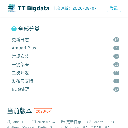
TT Bigdata
登录
上次更新：2026-08-07
全部分类
更新日志
16
Ambari Plus
5
常规安装
52
一键部署
25
二次开发
32
发布与支持
1
BUG处理
27
安全集成
60
监控与优化
14
当前版本
2026/07
组件安装
45
报错解决
JaneTTR
2026-07-24
更新日志
Ambari Plus
68
Airflow
Kyuubi
Redis
Ranger
Kerberos HA
LDAP HA