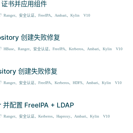
dmin 证书并应用组件
Ranger
安全认证
FreeIPA
Ambari
Kylin V10
epository 创建失败修复
HBase
Ranger
安全认证
FreeIPA
Kerberos
Ambari
Kylin V10
pository 创建失败修复
Ranger
安全认证
FreeIPA
Kerberos
HDFS
Ambari
Kylin V10
r 并配置 FreeIPA + LDAP
Ranger
安全认证
Kerberos
Haproxy
Ambari
Kylin V10