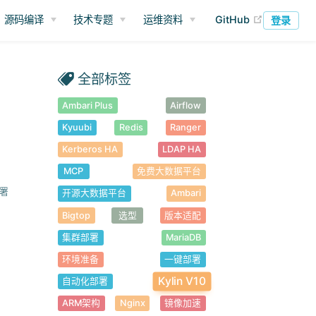
(opens ne
源码编译
技术专题
运维资料
GitHub
登录
全部标签
Ambari Plus
Airflow
Kyuubi
Redis
Ranger
Kerberos HA
LDAP HA
MCP
免费大数据平台
署
开源大数据平台
Ambari
Bigtop
选型
版本适配
集群部署
MariaDB
环境准备
一键部署
Kylin V10
自动化部署
ARM架构
Nginx
镜像加速