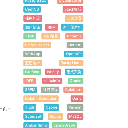
PostgreSQL
CloudBeaver
CentOS
Stack集成
插件扩展
二次开发
源码编译
RPM
国产化适配
Flink
源码解析
Phoenix
Bigtop-select
Ubuntu
WebApp
OpenAPI
监控运维
Rocky Linux
Grafana
Infinity
集成案例
DEB
metainfo
Gradle
SRPM
打包流程
Celeborn
DolphinScheduler
Doris
Hudi
Ozone
Paimon
一页
Superset
Sqoop
MySQL
Ambari-Infra
JanusGraph