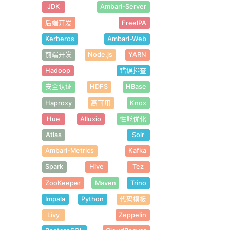
JDK
Ambari-Server
后端开发
FreeIPA
Kerberos
Ambari-Web
前端开发
Node.js
YARN
Hadoop
错误排查
安全认证
HDFS
HBase
Haproxy
高可用
Knox
Hue
Alluxio
性能优化
Atlas
Solr
Ambari-Metrics
Kafka
Spark
Hive
Tez
ZooKeeper
Maven
Trino
Impala
Python
代码模板
Livy
Zeppelin