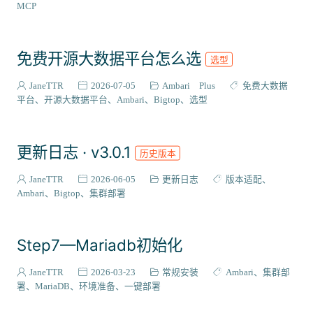
ZooKeeper
Maven
Trino
Impala
Python
MCP
代码模板
Livy
Zeppelin
PostgreSQL
CloudBeaver
CentOS
Stack集成
插件扩展
二次开发
源码编译
免费开源大数据平台怎么选
选型
RPM
国产化适配
Flink
源码解析
Phoenix
JaneTTR
2026-07-05
Ambari Plus
免费大数据
Bigtop-select
Ubuntu
WebApp
OpenAPI
监控运维
平台
开源大数据平台
Ambari
Bigtop
选型
Rocky Linux
Grafana
Infinity
集成案例
DEB
metainfo
Gradle
SRPM
打包流程
Celeborn
更新日志 · v3.0.1
历史版本
DolphinScheduler
Doris
Hudi
Ozone
Paimon
Superset
Sqoop
MySQL
Ambari-Infra
JanusGraph
JaneTTR
2026-06-05
更新日志
版本适配
Ambari
Bigtop
集群部署
Step7—Mariadb初始化
JaneTTR
2026-03-23
常规安装
Ambari
集群部
署
MariaDB
环境准备
一键部署