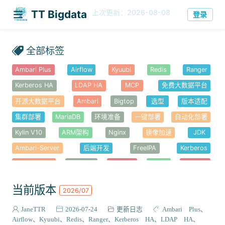
TT
今日
历史
202
238819
·
登录
Bigdata
全部标签
Ambari Plus
Airflow
Kyuubi
Redis
Ranger
Kerberos HA
LDAP HA
MCP
免费大数据平台
开源大数据平台
Ambari
Bigtop
选型
版本适配
集群部署
MariaDB
环境准备
一键部署
自动化部署
Kylin V10
ARM架构
Nginx
镜像加速
JDK
Ambari-Server
后端开发
FreeIPA
Kerberos
Ambari-Web
前端开发
Node.js
YARN
Hadoop
错误排查
安全认证
HDFS
HBase
Haproxy
高可用
当前版本
2026/07
Knox
Hue
Alluxio
性能优化
Atlas
Solr
JaneTTR
2026-07-24
更新日志
Ambari Plus
Ambari-Metrics
Kafka
Spark
Hive
Tez
Airflow
Kyuubi
Redis
Ranger
Kerberos HA
LDAP HA