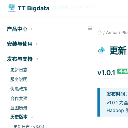
TT Bigdata
今日
历史
285
238902
·
产品中心
Ambari Plu
安装与使用
更新日
发布与支持
更新日志
v1.0.1
补充
服务说明
优惠政策
发布时间：2
合作共建
v1.0.
蓝图愿景
Hadoo
历史版本
更新日志 · v3.0.1