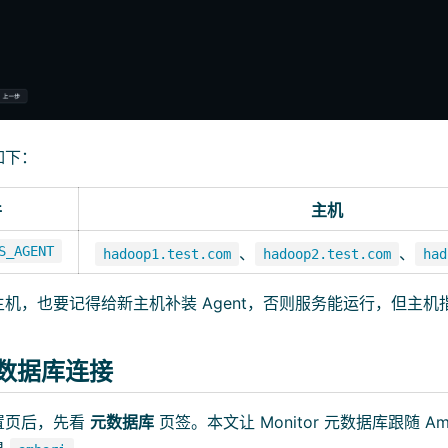
如下：
件
主机
S_AGENT
、
、
hadoop1.test.com
hadoop2.test.com
had
机，也要记得给新主机补装 Agent，否则服务能运行，但主机
元数据库连接
置页后，先看
元数据库
页签。本文让 Monitor 元数据库跟随 Amba