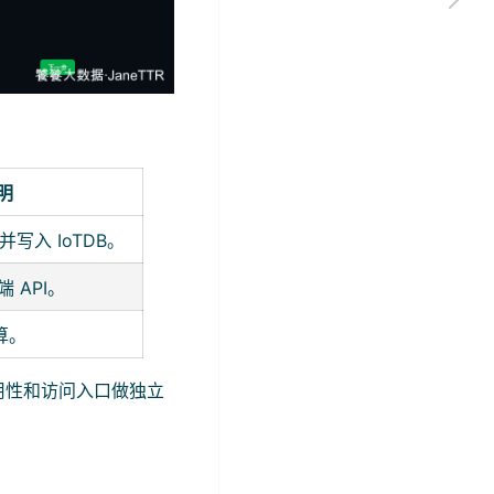
明
标并写入 IoTDB。
端 API。
算。
用性和访问入口做独立