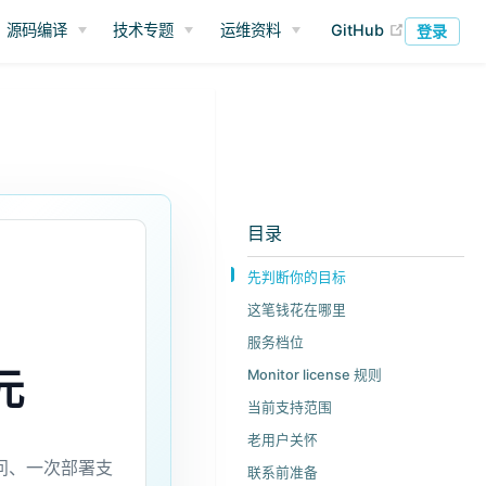
(opens ne
源码编译
技术专题
运维资料
GitHub
登录
目录
先判断你的目标
这笔钱花在哪里
服务档位
元
Monitor license 规则
当前支持范围
老用户关怀
问、一次部署支
联系前准备