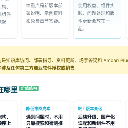
续重点是新版本部
使用权益、组件实
架构、
署说明、示例资料
践、问题处理和版
础组件
和免费章节答疑。
本更新会放在一
跑起
起。
是知识库访问、部署指导、资料更新、场景答疑和 Ambari Plus M
不涉及任何第三方商业软件授权或销售
。
在哪里
价值结构
降低排障成本
跟上版本变化
架构、
遇到问题时，不用
后续升级、国产化
顺序上
只靠搜索和猜测推
适配和新组件不用