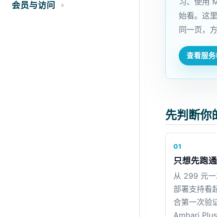
习、使用 
会员与访问
始看。这里
同一页，
查看服务
先判断你
01
只想先跑通
从 299 元
部署支持看
合第一次验
Ambari Pl