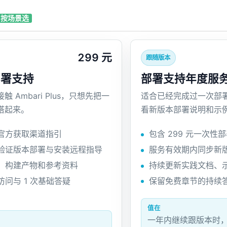
按场景选
299 元
跟随版本
部署支持
部署支持年度服
 Ambari Plus，只想先把一
适合已经完成过一次部
搭起来。
看新版本部署说明和示
官方获取渠道指引
包含 299 元一次性
验证版本部署与安装远程指导
服务有效期内同步新
、构建产物和参考资料
持续更新实践文档、
问与 1 次基础答疑
保留免费章节的持续
值在
一年内继续跟版本时