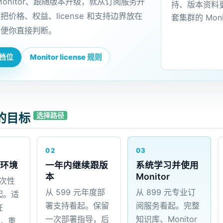
Monitor、跟随版本升级，就从订阅服务开
持、版本资料更
把价格、权益、license 和支持边界放在
套集群的 Mon
方便你直接判断。
档位
Monitor license 规则
的目标
选择路径
02
03
环境
一年内继续跟版
系统学习并使用
本
Monitor
一次性
从 599 元年度部
从 899 元专业订
起。适
署支持看起。保留
阅服务看起。完整
证
一次部署指导，后
知识库、Monitor
us，重