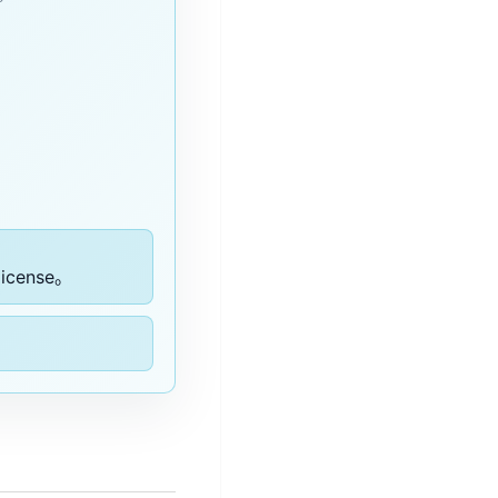
cense。