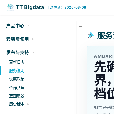
TT Bigdata
今日
历史
191
238808
·
产品中心
服务
安装与使用
发布与支持
AMBARI
先
更新日志
服务说明
界
优惠政策
合作共建
档
蓝图愿景
历史版本
如果只是