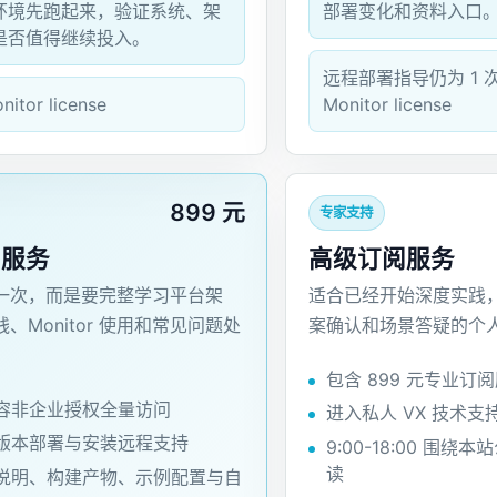
环境先跑起来，验证系统、架
部署变化和资料入口
是否值得继续投入。
远程部署指导仍为 1 
tor license
Monitor license
899 元
专家支持
阅服务
高级订阅服务
一次，而是要完整学习平台架
适合已经开始深度实践
、Monitor 使用和常见问题处
案确认和场景答疑的个
包含 899 元专业订
容非企业授权全量访问
进入私人 VX 技术支
版本部署与安装远程支持
9:00-18:00 围
读
说明、构建产物、示例配置与自