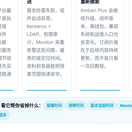
进
重新摸索
平台最
服务检查失败、组
Ambari Plus 会继
不是执
件启动异常、
续升级，组件版
是版
Kerberos +
本、离线包、兼容
软件
LDAP、权限审
系统和运维入口也
数据
计、Monitor 采集
会变化。订阅价值
和服务
告警这些问题，最
在于后续内容持续
细节组
贵的是定位时间。
更新，而不是只看
首先买
资料和答疑能把排
一次旧教程。
经跑通
查范围快速收窄。
，看它帮你省掉什么：
部署时间
排障时间
版本追踪时间
Moni
成本