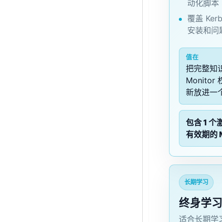
动化脚本
覆盖 Ke
安装和问
值在
把完整知
Monit
新放进一
包含 1 个
有效期的 M
长期学习
终身学
适合长期学习