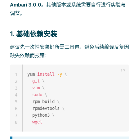
Ambari 3.0.0
。其他版本或系统需要自行进行实验与
调整。
1. 基础依赖安装
建议先一次性安装好所需工具包，避免后续编译反复因
缺失依赖而报错：
yum 
install
-y
\
1
git
\
2
vim
\
3
sudo
\
4
  rpm-build 
\
5
  rpmdevtools 
\
6
  python3 
\
7
wget
8