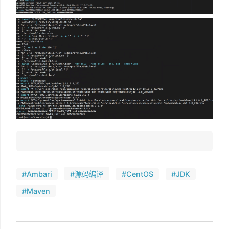
#Ambari
#源码编译
#CentOS
#JDK
#Maven