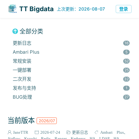
TT Bigdata
登录
上次更新：2026-08-07
全部分类
更新日志
16
Ambari Plus
5
常规安装
52
一键部署
25
二次开发
32
发布与支持
1
BUG处理
27
安全集成
60
监控与优化
14
当前版本
2026/07
组件安装
45
报错解决
JaneTTR
2026-07-24
更新日志
Ambari Plus
68
Airflow
Kyuubi
Redis
Ranger
Kerberos HA
LDAP HA