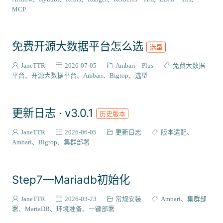
VIEW插件
2
MCP
组件编译
129
系统适配
27
免费开源大数据平台怎么选
选型
成神之路
127
集成案例
31
JaneTTR
2026-07-05
Ambari Plus
免费大数据
核心代码
平台
开源大数据平台
Ambari
Bigtop
选型
38
会员与访问
3
更新日志 · v3.0.1
历史版本
JaneTTR
2026-06-05
更新日志
版本适配
Ambari
Bigtop
集群部署
Step7—Mariadb初始化
JaneTTR
2026-03-23
常规安装
Ambari
集群部
署
MariaDB
环境准备
一键部署