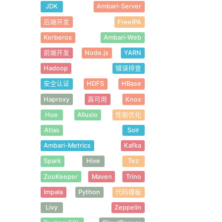
JDK
Ambari-Server
后端开发
FreeIPA
Kerberos
Ambari-Web
前端开发
Node.js
YARN
Hadoop
错误排查
安全认证
HDFS
HBase
Haproxy
高可用
Knox
Hue
Alluxio
性能优化
Atlas
Solr
Ambari-Metrics
Kafka
Spark
Hive
Tez
ZooKeeper
Maven
Trino
Impala
Python
代码模板
Livy
Zeppelin