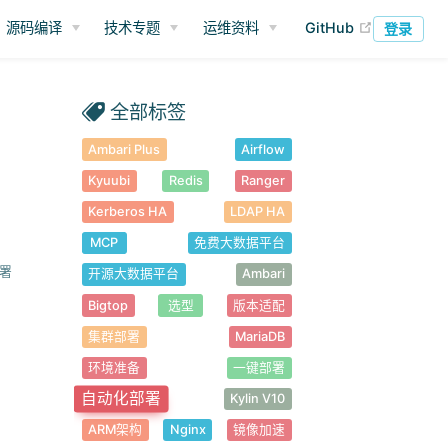
(opens ne
源码编译
技术专题
运维资料
GitHub
登录
全部标签
Ambari Plus
Airflow
Kyuubi
Redis
Ranger
Kerberos HA
LDAP HA
MCP
免费大数据平台
署
开源大数据平台
Ambari
Bigtop
选型
版本适配
集群部署
MariaDB
环境准备
一键部署
自动化部署
Kylin V10
ARM架构
Nginx
镜像加速