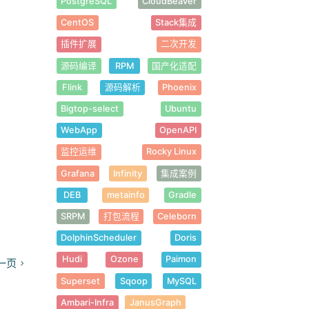
PostgreSQL
CloudBeaver
CentOS
Stack集成
插件扩展
二次开发
源码编译
RPM
国产化适配
Flink
源码解析
Phoenix
Bigtop-select
Ubuntu
WebApp
OpenAPI
监控运维
Rocky Linux
Grafana
Infinity
集成案例
DEB
metainfo
Gradle
SRPM
打包流程
Celeborn
DolphinScheduler
Doris
Hudi
Ozone
Paimon
一页
Superset
Sqoop
MySQL
Ambari-Infra
JanusGraph