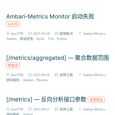
ZooKeeper
Maven
Trino
Impala
Python
代码模板
Livy
Zeppelin
PostgreSQL
CloudBeaver
Ambari-Metrics Monitor 启动失败
CentOS
Stack集成
插件扩展
二次开发
源码编译
kylin10
RPM
国产化适配
Flink
源码解析
Phoenix
Bigtop-select
Ubuntu
WebApp
OpenAPI
监控运维
JaneTTR
2025-10-10
报错解决
Ambari-Metrics
Ambari
错误排查
Kylin V10
Python
Rocky Linux
Grafana
Infinity
集成案例
DEB
metainfo
Gradle
SRPM
打包流程
Celeborn
[/metrics/aggregated] — 聚合数据范围
DolphinScheduler
Doris
Hudi
Ozone
Paimon
Superset
Sqoop
MySQL
Ambari-Infra
JanusGraph
检查点
JaneTTR
2025-09-19
成神之路
Ambari-Metrics
源码解析
Ambari
Phoenix
[/metrics] — 反向分析接口参数
请求抓包
JaneTTR
2025-09-17
成神之路
Ambari-Metrics
源码解析
Ambari