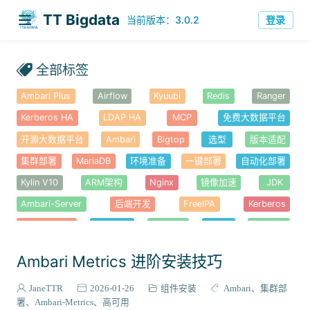
TT Bigdata
登录
当前版本：3.0.2
全部标签
Ambari Plus
Airflow
Kyuubi
Redis
Ranger
Kerberos HA
LDAP HA
MCP
免费大数据平台
开源大数据平台
Ambari
Bigtop
选型
版本适配
集群部署
MariaDB
环境准备
一键部署
自动化部署
Kylin V10
ARM架构
Nginx
镜像加速
JDK
Ambari-Server
后端开发
FreeIPA
Kerberos
Ambari-Web
前端开发
Node.js
YARN
Hadoop
错误排查
安全认证
HDFS
HBase
Haproxy
高可用
Ambari Metrics 进阶安装技巧
Knox
Hue
Alluxio
性能优化
Atlas
Solr
JaneTTR
2026-01-26
组件安装
Ambari
集群部
Ambari-Metrics
Kafka
Spark
Hive
Tez
署
Ambari-Metrics
高可用