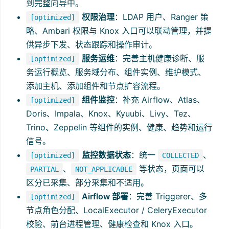
到完整向导中。
权限治理
：LDAP 用户、Ranger 策
[optimized]
略、Ambari 权限与 Knox 入口可以联动管理，并提
供异步下发、状态跟踪和操作审计。
服务运维
：完善主机健康诊断、服
[optimized]
务运行概览、服务域分布、组件实例、维护模式、
添加主机、添加组件和节点扩容流程。
组件监控
：补充 Airflow、Atlas、
[optimized]
Doris、Impala、Knox、Kyuubi、Livy、Tez、
Trino、Zeppelin 等组件的实例、健康、趋势和运行
信号。
监控数据状态
：统一
、
[optimized]
COLLECTED
、
等状态，页面可以
PARTIAL
NOT_APPLICABLE
区分已采集、部分采集和不适用。
Airflow 部署
：完善 Triggerer、多
[optimized]
节点角色分配、LocalExecutor / CeleryExecutor
校验、前台进程管理、健康检查和 Knox 入口。