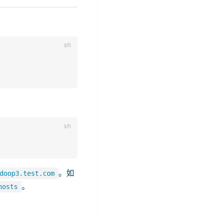
。如
doop3.test.com
。
hosts