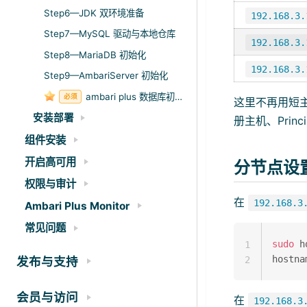
Step6—JDK 双环境准备
192.168.3.
Step7—MySQL 驱动与本地仓库
192.168.3.
Step8—MariaDB 初始化
192.168.3.
Step9—AmbariServer 初始化
ambari plus 数据库初始化文件
必须
这里不再用短主机
安装部署
册主机、Prin
组件安装
开启高可用
分节点设置 
权限与审计
在
192.168.3
Ambari Plus Monitor
常见问题
sudo
 h
1
hostna
发布与支持
2
会员与访问
在
192.168.3