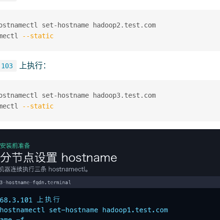
ostnamectl set-hostname hadoop2.test.com

mectl 
--static
上执行：
.103
ostnamectl set-hostname hadoop3.test.com

mectl 
--static