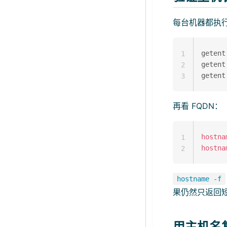
每台机器都执
getent
1
getent
2
3
再看 FQDN：
hostna
1
hostna
2
hostname -f
果仍然只返回
用主机名复