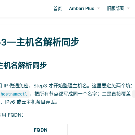
Ambari Plus
旧版部署
首页
ep3—主机名解析同步
—主机名解析同步
经先用 IP 做通免密，Step3 才开始整理主机名。这里要避免两个
，把所有节点都写成同一个名字；二是直接覆盖
hostnamectl
ck、IPv6 或云主机条目弄丢。
用 FQDN：
FQDN