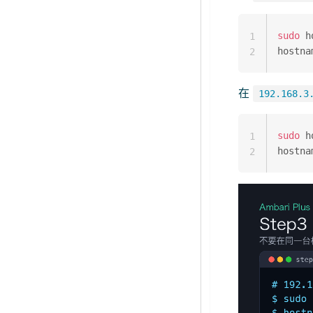
sudo
 h
1
hostna
2
在
192.168.3
sudo
 h
1
hostna
2