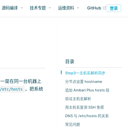
(opens ne
源码编译
技术专题
运维资料
GitHub
登录
目录
Step3—主机名解析同步
坑：一是在同一台机器上
分节点设置 hostname
，把系统
/etc/hosts
追加 Ambari Plus hosts 段
验证主机名解析
用主机名复测 SSH 免密
DNS 与 /etc/hosts 的关系
常见问题