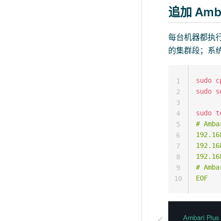
追加 Ambar
每台机器都执
的集群段；系
sudo
c
1
sudo
s
2
3
sudo
t
4
# Amba
5
192.16
6
192.16
7
192.16
8
# Amba
9
EOF
10