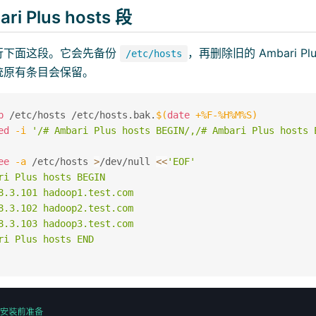
i Plus hosts 段
行下面这段。它会先备份
，再删除旧的 Ambari P
/etc/hosts
统原有条目会保留。
p
 /etc/hosts /etc/hosts.bak.
$(
date
 +%F-%H%M%S
)
ed
-i
'/# Ambari Plus hosts BEGIN/,/# Ambari Plus hosts 
ee
-a
 /etc/hosts 
>
/dev/null 
<<
'EOF'

ri Plus hosts BEGIN

8.3.101 hadoop1.test.com

8.3.102 hadoop2.test.com

8.3.103 hadoop3.test.com

ri Plus hosts END
