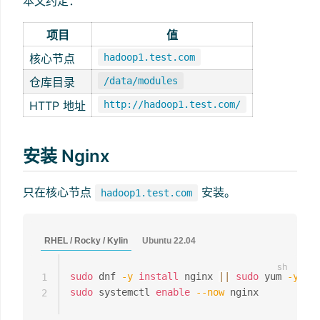
本文约定：
项目
值
核心节点
hadoop1.test.com
仓库目录
/data/modules
HTTP 地址
http://hadoop1.test.com/
安装 Nginx
只在核心节点
安装。
hadoop1.test.com
RHEL / Rocky / Kylin
Ubuntu 22.04
sudo
 dnf 
-y
install
 nginx 
||
sudo
 yum 
-y
in
1
sudo
 systemctl 
enable
--now
2