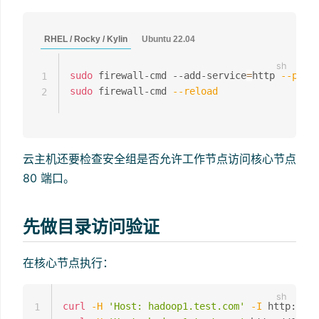
RHEL / Rocky / Kylin
Ubuntu 22.04
sudo
 firewall-cmd --add-service
=
http 
--perm
1
sudo
 firewall-cmd 
--reload
2
云主机还要检查安全组是否允许工作节点访问核心节点
80 端口。
先做目录访问验证
在核心节点执行：
curl
-H
'Host: hadoop1.test.com'
-I
1