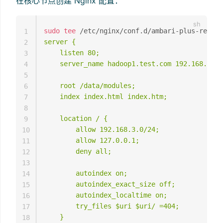
在核心节点创建 Nginx 配置：
sudo
tee
 /etc/nginx/conf.d/ambari-plus-repo.c
1
server {

2
    listen 80;

3
    server_name hadoop1.test.com 192.168.3.10
4
5
    root /data/modules;

6
    index index.html index.htm;

7
8
    location / {

9
        allow 192.168.3.0/24;

10
        allow 127.0.0.1;

11
        deny all;

12
13
        autoindex on;

14
        autoindex_exact_size off;

15
        autoindex_localtime on;

16
        try_files $uri $uri/ =404;

17
    }

18