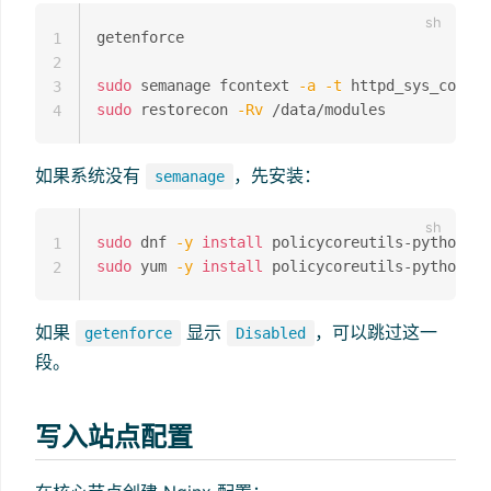
getenforce

1
2
sudo
 semanage fcontext 
-a
-t
 httpd_sys_conten
3
sudo
 restorecon 
-Rv
4
如果系统没有
，先安装：
semanage
sudo
 dnf 
-y
install
 policycoreutils-python-ut
1
sudo
 yum 
-y
install
2
如果
显示
，可以跳过这一
getenforce
Disabled
段。
写入站点配置