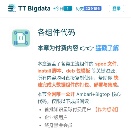
TT Bigdata
登录
今日
历史
1
239156
·
各组件代码
本章为付费内容 👉👉
猛戳了解
本章涵盖了各类主流组件的
spec 文件
、
install 脚本
、
deb 包模板
等关键资源，
所有内容均可直接复制使用，帮助你
快
速完成大数据组件的打包、部署与集成
。
本节
全网唯一公开
Ambari+Bigtop 核心
代码，仅限以下成员阅读：
首批知识星球付费用户
【作为感谢】
企业级用户
终身黑金会员