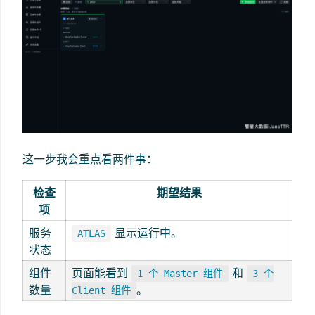
这一步我会重点看两件事：
检查
期望结果
项
服务
显示运行中。
ATLAS
状态
组件
页面能看到
和
1 个 Master 组件
3 个
数量
。
Client 组件