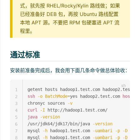
式，就先按 RHEL/Rocky/Kylin 路线做；如果
已经准备好 DEB 包，再按 Ubuntu 路线配置
本地 APT 源。不要把 RPM 包硬塞进 APT 流
程里。
通过标准
安装前准备完成后，我会用下面几条命令做总体验收：
1
ssh
-o
BatchMode
=
yes hadoop2.test.com 
hostnam
2
chronyc sources 
-v
3
curl
-I
4
java
-version
5
/usr/jdk64/jdk17/bin/java 
-version
6
mysql 
-h
 hadoop1.test.com 
-uambari
-p
-D
 amba
7
mysql 
-h
 hadoop1.test.com 
-uambari
-p
-D
 amba
8