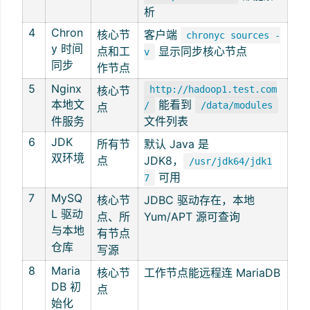
析
4
Chron
核心节
客户端
chronyc sources -
y 时间
点和工
显示同步核心节点
v
同步
作节点
5
Nginx
核心节
http://hadoop1.test.com
本地文
能看到
/
/data/modules
点
件服务
文件列表
6
JDK
所有节
默认 Java 是
双环境
点
JDK8，
/usr/jdk64/jdk1
可用
7
7
MySQ
核心节
JDBC 驱动存在，本地
L 驱动
点、所
Yum/APT 源可查询
与本地
有节点
仓库
写源
8
Maria
核心节
工作节点能远程连 MariaDB
DB 初
点
始化