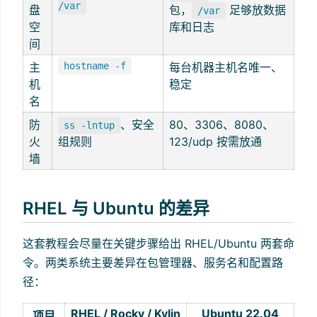
/var
盘
包，
足够放数据
/var
空
库和日志
间
主
hostname -f
每台机器主机名唯一、
机
稳定
名
防
、安全
80、3306、8080、
ss -lntup
火
组规则
123/udp 按需放通
墙
RHEL 与 Ubuntu 的差异
这套教程会尽量在关键步骤给出 RHEL/Ubuntu 两套命
令。两类系统主要差异在包管理器、服务名和配置路
径：
RHEL / Rocky / Kylin
Ubuntu 22.04
项目