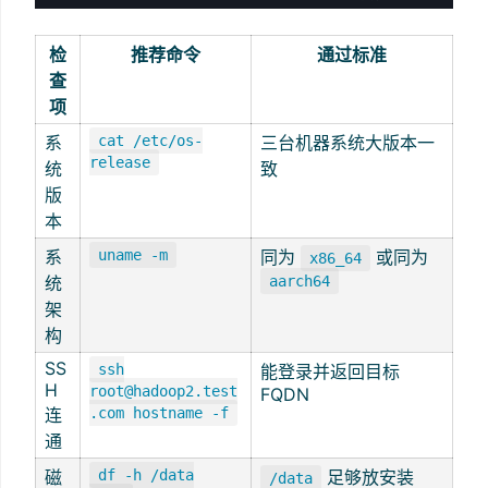
检
推荐命令
通过标准
查
项
系
cat /etc/os-
三台机器系统大版本一
release
统
致
版
本
系
uname -m
同为
或同为
x86_64
统
aarch64
架
构
SS
ssh
能登录并返回目标
H
root@hadoop2.test
FQDN
连
.com hostname -f
通
磁
df -h /data
足够放安装
/data