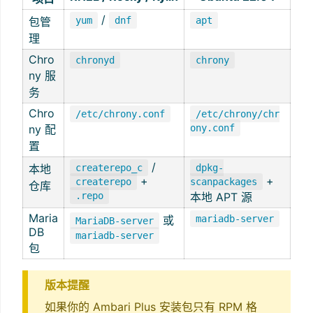
/
包管
yum
dnf
apt
理
Chro
chronyd
chrony
ny 服
务
Chro
/etc/chrony.conf
/etc/chrony/chr
ny 配
ony.conf
置
/
本地
createrepo_c
dpkg-
+
+
createrepo
scanpackages
仓库
.repo
本地 APT 源
Maria
或
mariadb-server
MariaDB-server
DB
mariadb-server
包
版本提醒
如果你的 Ambari Plus 安装包只有 RPM 格