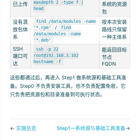
maxdepth 2 -type f |
已上传
系统的资源
head
包
没有混
find /data/modules -name
按本次安装
/
'*.rpm'
find
放包体
路线只保留
/data/modules -name
系
一种主体系
'*.deb'
SSH
ssh -p 22
能返回目标
端口可
root@192.168.3.102
节点
hostname -f
达
FQDN
这些都通过后，再进入 Step1 做系统源和基础工具准
备。Step0 不负责安装工具，也不负责配置免密，它
只负责把资源包和目录准备到可执行状态。
←
实施总览
Step1—系统源与基础工具准备
→