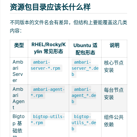
资源包目录应该长什么样
不同版本的文件名会有差异，但结构上要能覆盖这几类
内容：
RHEL/Rocky/K
类型
Ubuntu 适
说明
ylin 常见形态
配包形态
Amb
ambari-
ambari-
核心节点
ari
server-*.rpm
server_*.de
安装
Serv
b
er
Amb
ambari-agent-
ambari-
每台节点
ari
*.rpm
agent_*.de
安装
Agen
b
t
Bigto
bigtop-utils-
bigtop-
组件公共
p 基
*.rpm
utils_*.de
依赖
b
础依