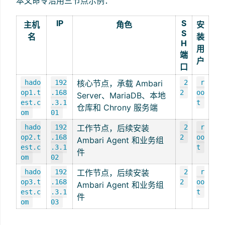
本文命令沿用三节点示例：
IP
S
主机
角色
安
S
名
装
H
用
端
户
口
hado
192
核心节点，承载 Ambari
2
r
op1.t
.168
2
oo
Server、MariaDB、本地
est.c
.3.1
t
仓库和 Chrony 服务端
om
01
hado
192
工作节点，后续安装
2
r
op2.t
.168
2
oo
Ambari Agent 和业务组
est.c
.3.1
t
件
om
02
hado
192
工作节点，后续安装
2
r
op3.t
.168
2
oo
Ambari Agent 和业务组
est.c
.3.1
t
件
om
03