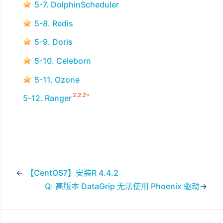
5-7. DolphinScheduler
5-8. Redis
5-9. Doris
5-10. Celeborn
5-11. Ozone
2.2.2+
5-12. Ranger
←
【CentOS7】安装R 4.4.2
Q: 高版本 DataGrip 无法使用 Phoenix 驱动
→