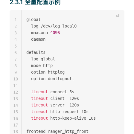
2.3.1 全量配置示例
global

1
  log /dev/log local0

2
  maxconn 
4096
3
  daemon

4
5
defaults

6
  log global

7
  mode http

8
  option httplog

9
  option dontlognull

10
11
timeout
 connect 5s

12
timeout
 client  120s

13
timeout
 server  120s

14
timeout
 http-request 10s

15
timeout
 http-keep-alive 10s

16
17
frontend ranger_http_front

18