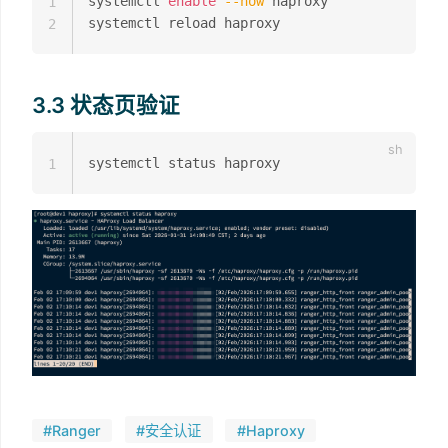
systemctl 
enable
--now
 haproxy

1
2
3.3 状态页验证
1
#Ranger
#安全认证
#Haproxy