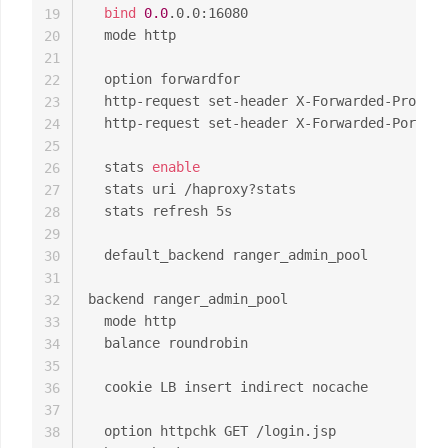
bind
0.0
.0.0:16080

19
  mode http

20
21
  option forwardfor

22
  http-request set-header X-Forwarded-Proto h
23
  http-request set-header X-Forwarded-Port 
16
24
25
  stats 
enable
26
  stats uri /haproxy?stats

27
  stats refresh 5s

28
29
  default_backend ranger_admin_pool

30
31
backend ranger_admin_pool

32
  mode http

33
  balance roundrobin

34
35
  cookie LB insert indirect nocache

36
37
  option httpchk GET /login.jsp

38