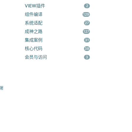
VIEW插件
2
组件编译
129
系统适配
27
成神之路
127
集成案例
31
核心代码
38
会员与访问
3
署