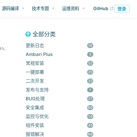
(opens ne
源码编译
技术专题
运维资料
GitHub
登录
全部分类
更新日志
16
HA
Ambari Plus
5
常规安装
52
一键部署
25
二次开发
32
发布与支持
1
BUG处理
27
安全集成
60
监控与优化
14
组件安装
45
报错解决
68