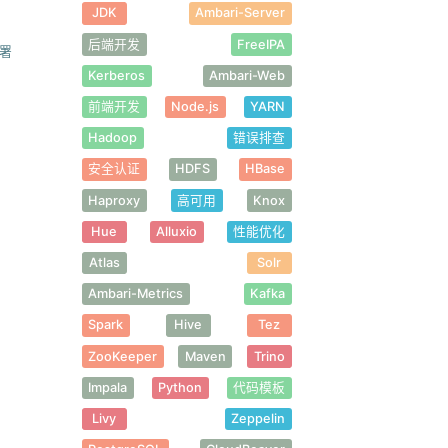
JDK
Ambari-Server
后端开发
FreeIPA
署
Kerberos
Ambari-Web
前端开发
Node.js
YARN
Hadoop
错误排查
安全认证
HDFS
HBase
Haproxy
高可用
Knox
Hue
Alluxio
性能优化
Atlas
Solr
Ambari-Metrics
Kafka
Spark
Hive
Tez
ZooKeeper
Maven
Trino
Impala
Python
代码模板
Livy
Zeppelin