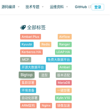
(opens ne
源码编译
技术专题
运维资料
GitHub
登录
全部标签
Ambari Plus
Airflow
Kyuubi
Redis
Ranger
Kerberos HA
LDAP HA
MCP
免费大数据平台
开源大数据平台
Ambari
Bigtop
选型
版本适配
集群部署
MariaDB
环境准备
一键部署
自动化部署
Kylin V10
ARM架构
Nginx
镜像加速