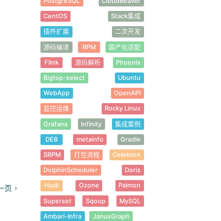
PostgreSQL
CloudBeaver
CentOS
Stack集成
插件扩展
二次开发
源码编译
RPM
国产化适配
Flink
源码解析
Phoenix
Bigtop-select
Ubuntu
WebApp
OpenAPI
监控运维
Rocky Linux
Grafana
Infinity
集成案例
DEB
metainfo
Gradle
SRPM
打包流程
Celeborn
DolphinScheduler
Doris
Hudi
Ozone
Paimon
一页
Superset
Sqoop
MySQL
Ambari-Infra
JanusGraph