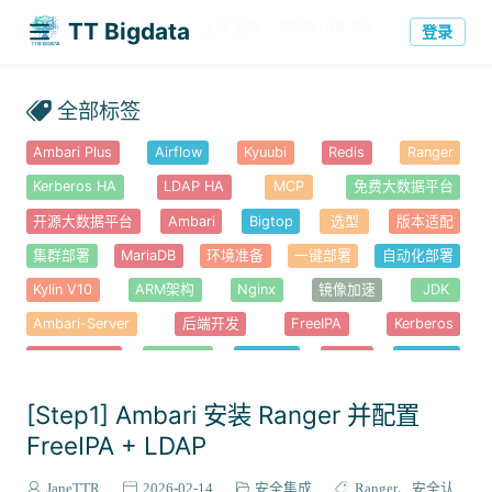
TT
今日
历史
160
239069
·
登录
Bigdata
全部标签
Ambari Plus
Airflow
Kyuubi
Redis
Ranger
Kerberos HA
LDAP HA
MCP
免费大数据平台
开源大数据平台
Ambari
Bigtop
选型
版本适配
集群部署
MariaDB
环境准备
一键部署
自动化部署
Kylin V10
ARM架构
Nginx
镜像加速
JDK
Ambari-Server
后端开发
FreeIPA
Kerberos
Ambari-Web
前端开发
Node.js
YARN
Hadoop
Haproxy
错误排查
安全认证
HDFS
HBase
高可用
[Step1] Ambari 安装 Ranger 并配置
Knox
Hue
Alluxio
性能优化
Atlas
Solr
FreeIPA + LDAP
Ambari-Metrics
Kafka
Spark
Hive
Tez
JaneTTR
2026-02-14
安全集成
Ranger
安全认