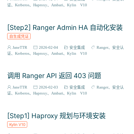
ZooKeeper
Maven
Trino
Impala
Python
证
Kerberos
Haproxy
Ambari
Kylin V10
代码模板
Livy
Zeppelin
PostgreSQL
CloudBeaver
CentOS
Stack集成
插件扩展
二次开发
源码编译
[Step2] Ranger Admin HA 自动化安装
RPM
国产化适配
Flink
源码解析
Phoenix
自生成凭证
Bigtop-select
Ubuntu
WebApp
OpenAPI
监控运维
Rocky Linux
Grafana
Infinity
集成案例
DEB
JaneTTR
2026-02-04
安全集成
Ranger
安全认
证
Kerberos
Haproxy
Ambari
Kylin V10
metainfo
Gradle
SRPM
打包流程
Celeborn
DolphinScheduler
Doris
Hudi
Ozone
Paimon
调用 Ranger API 返回 403 问题
Superset
Sqoop
MySQL
Ambari-Infra
JanusGraph
JaneTTR
2026-02-03
安全集成
Ranger
安全认
证
Kerberos
Haproxy
Ambari
Kylin V10
[Step1] Haproxy 规划与环境安装
Kylin V10