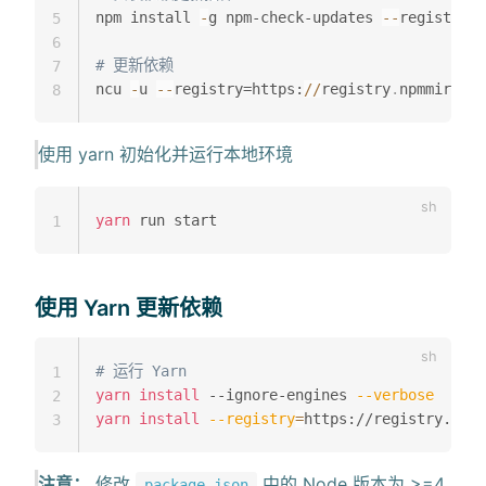
npm install 
-
g npm-check-updates 
--
registry=h
5
6
# 更新依赖
7
ncu 
-
u 
--
registry=https:
/
/
registry
.
npmmirror
.
8
使用 yarn 初始化并运行本地环境
yarn
1
使用 Yarn 更新依赖
# 运行 Yarn
1
yarn
install
 --ignore-engines 
--verbose
2
yarn
install
--registry
=
https://registry.npmm
3
注意：
修改
中的 Node 版本为 >=4
package.json