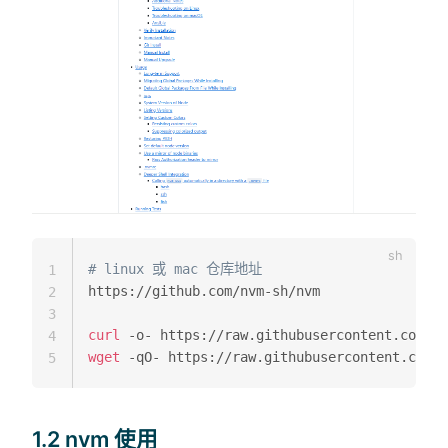
# linux 或 mac 仓库地址
1
https://github.com/nvm-sh/nvm

2
3
curl
 -o- https://raw.githubusercontent.com/nv
4
wget
 -qO- https://raw.githubusercontent.com/n
5
1.2 nvm 使用