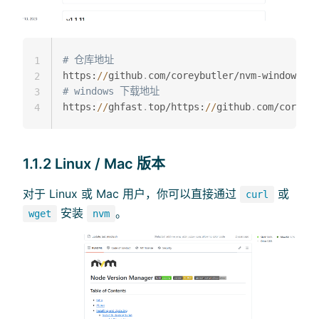
# 仓库地址
1
https:
/
/
github
.
2
# windows 下载地址
3
https:
/
/
ghfast
.
top/https:
/
/
github
.
com/coreybu
4
1.1.2 Linux / Mac 版本
对于 Linux 或 Mac 用户，你可以直接通过
或
curl
安装
。
wget
nvm