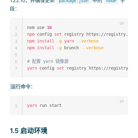
1.22.10，并确保更新
中的
字
package.json
node
段：
nvm use 
16
1
npm
 config 
set
2
npm
install
-g
yarn
--verbose
3
npm
install
-g
 brunch 
--verbose
4
5
# 配置 yarn 镜像源
6
yarn
 config 
set
7
运行命令：
yarn
1
1.5 启动环境