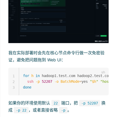
我在实际部署时会先在核心节点命令行做一次免密验
证，避免把问题拖到 Web UI：
for
h
in
 hadoop1.test.com hadoop2.test.com ha
1
ssh
-p
52207
-o
BatchMode
=
yes 
"
$h
"
"hostnam
2
done
3
如果你的环境使用默认
端口，把
换
22
-p 52207
成
，或者直接省略
。
-p 22
-p