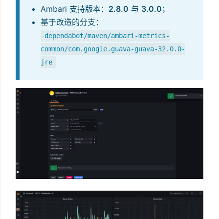
Ambari 支持版本：
2.8.0
与
3.0.0
；
基于改造的分支：
dependabot/maven/ambari-metrics-
common/com.google.guava-guava-32.0.0-
jre