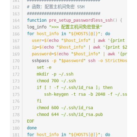
##############################
161
# 函数：配置主机间免密 SSH
162
##############################
163
function
pre_setup_passwordless_ssh
(
)
{
164
log_info 
">>> 配置主机间免密登录"
165
for
host_info
in
"
${HOSTS
[
@
]
}
"
;
do
166
user
=
$(
echo
"
$host_info
"
|
awk
'{print $1}'
167
ip
=
$(
echo
"
$host_info
"
|
awk
'{print $2}'
)
168
password
=
$(
echo
"
$host_info
"
|
awk
'{print 
169
  sshpass 
-p
"
$password
"
ssh
-o
StrictHostKey
170
    set -e

171
    mkdir -p ~/.ssh

172
    chmod 700 ~/.ssh

173
    if [ ! -f ~/.ssh/id_rsa ]; then

174
       ssh-keygen -t rsa -b 2048 -f ~/.ssh/id
175
    fi

176
    chmod 600 ~/.ssh/id_rsa

177
    chmod 644 ~/.ssh/id_rsa.pub

178
EOF
179
done
180
for
host_info
in
"
${HOSTS
[
@
]
}
"
;
do
181