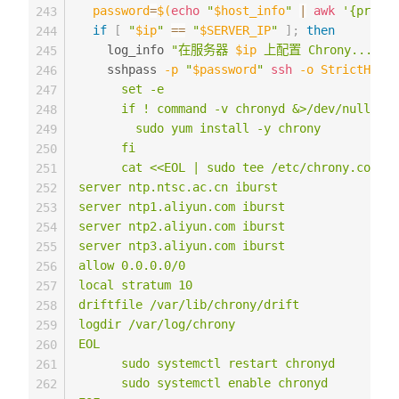
password
=
$(
echo
"
$host_info
"
|
awk
'{print 
243
if
[
"
$ip
"
==
"
$SERVER_IP
"
]
;
then
244
    log_info 
"在服务器 
$ip
 上配置 Chrony..."
245
    sshpass 
-p
"
$password
"
ssh
-o
StrictHostK
246
      set -e

247
      if ! command -v chronyd &>/dev/null; th
248
        sudo yum install -y chrony

249
      fi

250
      cat <<EOL | sudo tee /etc/chrony.conf

251
server ntp.ntsc.ac.cn iburst

252
server ntp1.aliyun.com iburst

253
server ntp2.aliyun.com iburst

254
server ntp3.aliyun.com iburst

255
allow 0.0.0.0/0

256
local stratum 10

257
driftfile /var/lib/chrony/drift

258
logdir /var/log/chrony

259
EOL

260
      sudo systemctl restart chronyd

261
      sudo systemctl enable chronyd

262