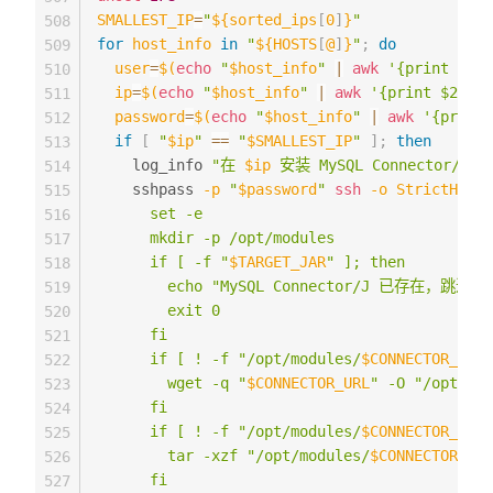
SMALLEST_IP
=
"
${sorted_ips
[
0
]
}
"
508
for
host_info
in
"
${HOSTS
[
@
]
}
"
;
do
509
user
=
$(
echo
"
$host_info
"
|
awk
'{print $1}'
510
ip
=
$(
echo
"
$host_info
"
|
awk
'{print $2}'
)
511
password
=
$(
echo
"
$host_info
"
|
awk
'{print 
512
if
[
"
$ip
"
==
"
$SMALLEST_IP
"
]
;
then
513
    log_info 
"在 
$ip
 安装 MySQL Connector/J..
514
    sshpass 
-p
"
$password
"
ssh
-o
StrictHostK
515
      set -e

516
      mkdir -p /opt/modules

517
      if [ -f "
$TARGET_JAR
" ]; then

518
        echo "MySQL Connector/J 已存在，跳过安
519
        exit 0

520
      fi

521
      if [ ! -f "/opt/modules/
$CONNECTOR_FILE
522
        wget -q "
$CONNECTOR_URL
" -O "/opt/mod
523
      fi

524
      if [ ! -f "/opt/modules/
$CONNECTOR_JAR
"
525
        tar -xzf "/opt/modules/
$CONNECTOR_FIL
526
      fi

527