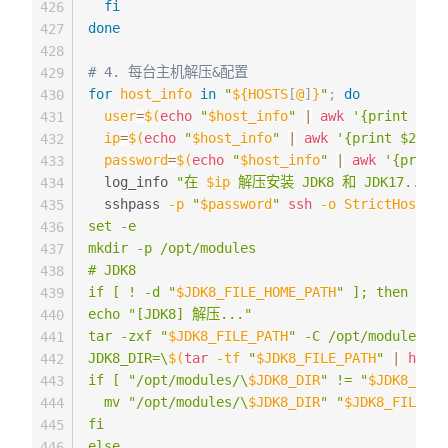
fi
426
done
427
428
# 4. 每台主机解压&配置
429
for
host_info
in
"
${HOSTS
[
@
]
}
"
;
do
430
user
=
$(
echo
"
$host_info
"
|
awk
'{print $1}'
431
ip
=
$(
echo
"
$host_info
"
|
awk
'{print $2}'
)
432
password
=
$(
echo
"
$host_info
"
|
awk
'{print 
433
  log_info 
"在 
$ip
 解压安装 JDK8 和 JDK17..."
434
  sshpass 
-p
"
$password
"
ssh
-o
StrictHostKey
435
set -e

436
mkdir -p /opt/modules

437
# JDK8

438
if [ ! -d "
$JDK8_FILE_HOME_PATH
" ]; then

439
echo "[JDK8] 解压..."

440
tar -zxf "
$JDK8_FILE_PATH
" -C /opt/modules

441
JDK8_DIR=\
$(
tar
-tf
"
$JDK8_FILE_PATH
"
|
head
442
if [ "/opt/modules/\
$JDK8_DIR
" != "
$JDK8_FILE
443
  mv "/opt/modules/\
$JDK8_DIR
" "
$JDK8_FILE_HO
444
fi

445
else

446