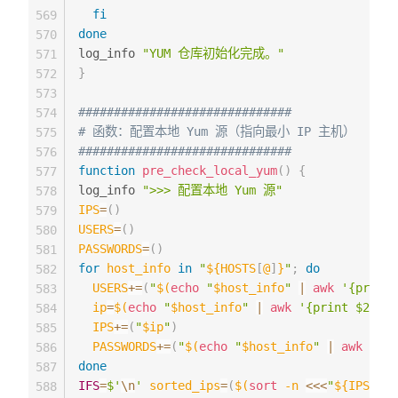
fi
569
done
570
log_info 
"YUM 仓库初始化完成。"
571
}
572
573
##############################
574
# 函数：配置本地 Yum 源（指向最小 IP 主机）
575
##############################
576
function
pre_check_local_yum
(
)
{
577
log_info 
">>> 配置本地 Yum 源"
578
IPS
=
(
)
579
USERS
=
(
)
580
PASSWORDS
=
(
)
581
for
host_info
in
"
${HOSTS
[
@
]
}
"
;
do
582
USERS
+=
(
"
$(
echo
"
$host_info
"
|
awk
'{print 
583
ip
=
$(
echo
"
$host_info
"
|
awk
'{print $2}'
)
584
IPS
+=
(
"
$ip
"
)
585
PASSWORDS
+=
(
"
$(
echo
"
$host_info
"
|
awk
'{pr
586
done
587
IFS
=
$'
\n
'
sorted_ips
=
(
$(
sort
-n
<<<
"
${IPS
[
*
]
}
588