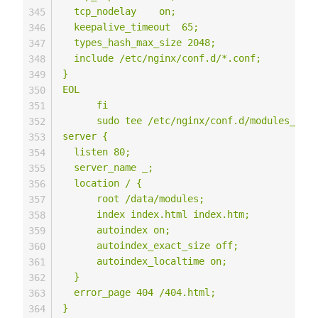
  tcp_nodelay    on;

345
  keepalive_timeout  65;

346
  types_hash_max_size 2048;

347
  include /etc/nginx/conf.d/*.conf;

348
}

349
EOL

350
      fi

351
      sudo tee /etc/nginx/conf.d/modules_prox
352
server {

353
  listen 80;

354
  server_name _;

355
  location / {

356
      root /data/modules;

357
      index index.html index.htm;

358
      autoindex on;

359
      autoindex_exact_size off;

360
      autoindex_localtime on;

361
  }

362
  error_page 404 /404.html;

363
}

364