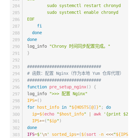
        sudo systemctl restart chronyd

284
        sudo systemctl enable chronyd

285
EOF
286
fi
287
done
288
done
289
log_info 
"Chrony 时间同步配置完成。"
290
}
291
292
##############################
293
# 函数：配置 Nginx（作为本地 Yum 仓库代理）
294
##############################
295
function
pre_setup_nginx
(
)
{
296
log_info 
">>> 配置 Nginx"
297
IPS
=
(
)
298
for
host_info
in
"
${HOSTS
[
@
]
}
"
;
do
299
ip
=
$(
echo
"
$host_info
"
|
awk
'{print $2}'
)
300
IPS
+=
(
"
$ip
"
)
301
done
302
IFS
=
$'
\n
'
sorted_ips
=
(
$(
sort
-n
<<<
"
${IPS
[
*
]
}
303