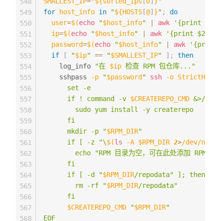
SMALLEST_IP
=
"
${sorted_ips
[
0
]
}
"
548
for
host_info
in
"
${HOSTS
[
@
]
}
"
;
do
549
user
=
$(
echo
"
$host_info
"
|
awk
'{print $1}'
550
ip
=
$(
echo
"
$host_info
"
|
awk
'{print $2}'
)
551
password
=
$(
echo
"
$host_info
"
|
awk
'{print 
552
if
[
"
$ip
"
==
"
$SMALLEST_IP
"
]
;
then
553
    log_info 
"在 
$ip
 检查 RPM 包仓库..."
554
    sshpass 
-p
"
$password
"
ssh
-o
StrictHostK
555
      set -e

556
      if ! command -v 
$CREATEREPO_CMD
 &>/dev/
557
        sudo yum install -y createrepo

558
      fi

559
      mkdir -p "
$RPM_DIR
"

560
      if [ -z "\
$(
ls
-A
 $RPM_DIR 
2
>
/dev/null
)
561
        echo "RPM 目录为空，可在此处添加 RPM 包
562
      fi

563
      if [ -d "
$RPM_DIR
/repodata" ]; then

564
        rm -rf "
$RPM_DIR
/repodata"

565
      fi

566
$CREATEREPO_CMD
 "
$RPM_DIR
"

567
EOF
568