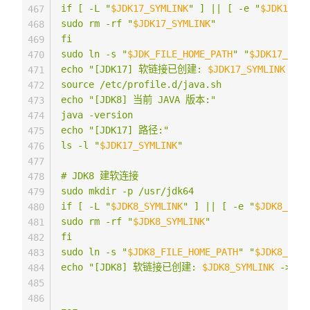
if [ -L "
$JDK17_SYMLINK
" ] || [ -e "
$JDK17_SY
467
sudo rm -rf "
$JDK17_SYMLINK
"

468
fi

469
sudo ln -s "
$JDK_FILE_HOME_PATH
" "
$JDK17_SYML
470
echo "[JDK17] 软链接已创建: 
$JDK17_SYMLINK
 -> 
471
source /etc/profile.d/java.sh

472
echo "[JDK8] 当前 JAVA 版本:"

473
java -version

474
echo "[JDK17] 路径:"

475
ls -l "
$JDK17_SYMLINK
"

476
477
# JDK8 建软连接

478
sudo mkdir -p /usr/jdk64

479
if [ -L "
$JDK8_SYMLINK
" ] || [ -e "
$JDK8_SYML
480
sudo rm -rf "
$JDK8_SYMLINK
"

481
fi

482
sudo ln -s "
$JDK8_FILE_HOME_PATH
" "
$JDK8_SYML
483
echo "[JDK8] 软链接已创建: 
$JDK8_SYMLINK
 -> 
$J
484
485
486