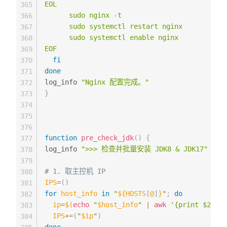
EOL

365
      sudo nginx -t

366
      sudo systemctl restart nginx

367
      sudo systemctl enable nginx

368
EOF
369
fi
370
done
371
log_info 
"Nginx 配置完成。"
372
}
373
374
375
376
function
pre_check_jdk
(
)
{
377
log_info 
">>> 检查并批量安装 JDK8 & JDK17"
378
379
# 1. 取主控机 IP
380
IPS
=
(
)
381
for
host_info
in
"
${HOSTS
[
@
]
}
"
;
do
382
ip
=
$(
echo
"
$host_info
"
|
awk
'{print $2}'
)
383
IPS
+=
(
"
$ip
"
)
384