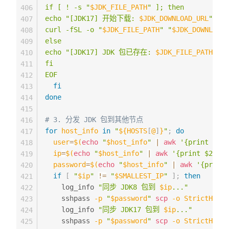
if [ ! -s "
$JDK_FILE_PATH
" ]; then

406
echo "[JDK17] 开始下载: 
$JDK_DOWNLOAD_URL
"

407
curl -fSL -o "
$JDK_FILE_PATH
" "
$JDK_DOWNLOAD_
408
else

409
echo "[JDK17] JDK 包已存在: 
$JDK_FILE_PATH
"

410
fi

411
EOF
412
fi
413
done
414
415
# 3. 分发 JDK 包到其他节点
416
for
host_info
in
"
${HOSTS
[
@
]
}
"
;
do
417
user
=
$(
echo
"
$host_info
"
|
awk
'{print $1}'
418
ip
=
$(
echo
"
$host_info
"
|
awk
'{print $2}'
)
419
password
=
$(
echo
"
$host_info
"
|
awk
'{print 
420
if
[
"
$ip
"
!=
"
$SMALLEST_IP
"
]
;
then
421
    log_info 
"同步 JDK8 包到 
$ip
..."
422
    sshpass 
-p
"
$password
"
scp
-o
StrictHostK
423
    log_info 
"同步 JDK17 包到 
$ip
..."
424
    sshpass 
-p
"
$password
"
scp
-o
StrictHostK
425