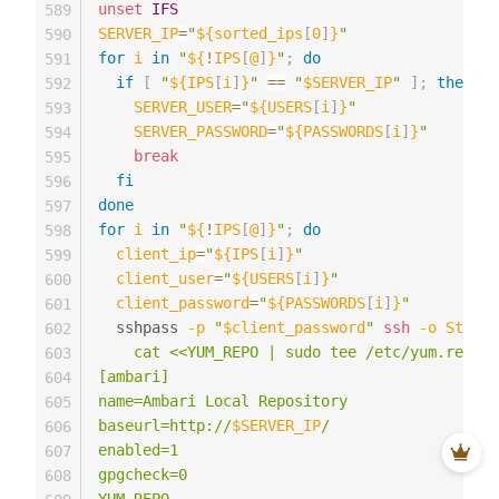
unset
IFS
589
SERVER_IP
=
"
${sorted_ips
[
0
]
}
"
590
for
i
in
"
${
!
IPS
[
@
]
}
"
;
do
591
if
[
"
${IPS
[
i
]
}
"
==
"
$SERVER_IP
"
]
;
then
592
SERVER_USER
=
"
${USERS
[
i
]
}
"
593
SERVER_PASSWORD
=
"
${PASSWORDS
[
i
]
}
"
594
break
595
fi
596
done
597
for
i
in
"
${
!
IPS
[
@
]
}
"
;
do
598
client_ip
=
"
${IPS
[
i
]
}
"
599
client_user
=
"
${USERS
[
i
]
}
"
600
client_password
=
"
${PASSWORDS
[
i
]
}
"
601
  sshpass 
-p
"
$client_password
"
ssh
-o
Strict
602
    cat <<YUM_REPO | sudo tee /etc/yum.repos.
603
[ambari]

604
name=Ambari Local Repository

605
baseurl=http://
$SERVER_IP
/

606
enabled=1

607
gpgcheck=0

608