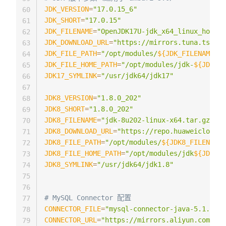
JDK_VERSION
=
"17.0.15_6"
60
JDK_SHORT
=
"17.0.15"
61
JDK_FILENAME
=
"OpenJDK17U-jdk_x64_linux_hotspo
62
JDK_DOWNLOAD_URL
=
"https://mirrors.tuna.tsingh
63
JDK_FILE_PATH
=
"/opt/modules/
${JDK_FILENAME}
"
64
JDK_FILE_HOME_PATH
=
"/opt/modules/jdk-
${JDK_SH
65
JDK17_SYMLINK
=
"/usr/jdk64/jdk17"
66
67
JDK8_VERSION
=
"1.8.0_202"
68
JDK8_SHORT
=
"1.8.0_202"
69
JDK8_FILENAME
=
"jdk-8u202-linux-x64.tar.gz"
70
JDK8_DOWNLOAD_URL
=
"https://repo.huaweicloud.
71
JDK8_FILE_PATH
=
"/opt/modules/
${JDK8_FILENAME}
72
JDK8_FILE_HOME_PATH
=
"/opt/modules/jdk
${JDK8_S
73
JDK8_SYMLINK
=
"/usr/jdk64/jdk1.8"
74
75
76
# MySQL Connector 配置
77
CONNECTOR_FILE
=
"mysql-connector-java-5.1.48.t
78
CONNECTOR_URL
=
"https://mirrors.aliyun.com/mys
79