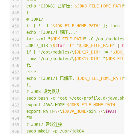
echo "[JDK8] 已解压: 
$JDK8_FILE_HOME_PATH
"

447
fi

448
# JDK17

449
if [ ! -d "
$JDK_FILE_HOME_PATH
" ]; then

450
echo "[JDK17] 解压..."

451
tar -zxf "
$JDK_FILE_PATH
" -C /opt/modules

452
JDK17_DIR=\
$(
tar
-tf
"
$JDK_FILE_PATH
"
|
head
453
if [ "/opt/modules/\
$JDK17_DIR
" != "
$JDK_FILE
454
  mv "/opt/modules/\
$JDK17_DIR
" "
$JDK_FILE_HO
455
fi

456
else

457
echo "[JDK17] 已解压: 
$JDK_FILE_HOME_PATH
"

458
fi

459
# JDK8 设为默认

460
sudo bash -c "cat >/etc/profile.d/java.sh" <<
461
export JAVA_HOME=
$JDK8_FILE_HOME_PATH
462
export PATH=
\\
\
$JAVA_HOME
/bin:
\\
\
$PATH
463
EOL

464
# JDK17 建软连接

465
sudo mkdir -p /usr/jdk64

466