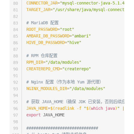
CONNECTOR_JAR
=
"mysql-connector-java-5.1.48-bi
80
TARGET_JAR
=
"/usr/share/java/mysql-connector-j
81
82
# MariaDB 配置
83
ROOT_PASSWORD
=
"root"
84
AMBARI_DB_PASSWORD
=
"ambari"
85
HIVE_DB_PASSWORD
=
"hive"
86
87
# RPM 仓库配置
88
RPM_DIR
=
"/data/modules"
89
CREATEREPO_CMD
=
"createrepo"
90
91
# Nginx 配置（作为本地 Yum 源代理）
92
NGINX_MODULES_DIR
=
"/data/modules"
93
94
# 获取 JAVA_HOME（确保 JDK 已安装，否则后续应答 amb
95
JAVA_HOME
=
$(
readlink 
-f
"
$(
which
java
)
"
|
sed
96
export
 JAVA_HOME

97
98
##############################
99