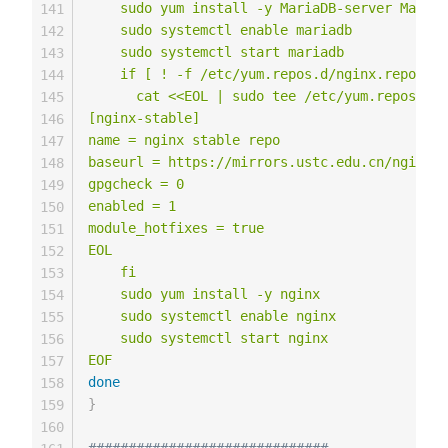
    sudo yum install -y MariaDB-server MariaD
141
    sudo systemctl enable mariadb

142
    sudo systemctl start mariadb

143
    if [ ! -f /etc/yum.repos.d/nginx.repo ]; 
144
      cat <<EOL | sudo tee /etc/yum.repos.d/n
145
[nginx-stable]

146
name = nginx stable repo

147
baseurl = https://mirrors.ustc.edu.cn/nginx/c
148
gpgcheck = 0

149
enabled = 1

150
module_hotfixes = true

151
EOL

152
    fi

153
    sudo yum install -y nginx

154
    sudo systemctl enable nginx

155
    sudo systemctl start nginx

156
EOF
157
done
158
}
159
160