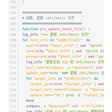
}
202
203
##############################
204
# 函数：更新 /etc/hosts 文件
205
##############################
206
function
pre_update_hosts_file
(
)
{
207
log_info 
">>> 更新 /etc/hosts 文件"
208
for
host_info
in
"
${HOSTS
[
@
]
}
"
;
do
209
user
=
$(
echo
"
$host_info
"
|
awk
'{print $1}'
210
ip
=
$(
echo
"
$host_info
"
|
awk
'{print $2}'
)
211
password
=
$(
echo
"
$host_info
"
|
awk
'{print 
212
  log_info 
"更新主机 
$ip
 的 /etc/hosts 文件...
213
host_name
=
$(
sshpass 
-p
"
$password
"
ssh
-o
S
214
update_cmd
=
"echo '### 更新 /etc/hosts 文件 #
215
for
target_info
in
"
${HOSTS
[
@
]
}
"
;
do
216
target_ip
=
$(
echo
"
$target_info
"
|
awk
'{p
217
target_host_name
=
$(
sshpass 
-p
"
$password
"
218
update_cmd
+=
"if ! grep -q '
$target_ip
$ta
219
done
220
  sshpass 
-p
"
$password
"
ssh
-o
StrictHostKey
221
  log_info 
"主机 
$ip
 的 /etc/hosts 更新完成。"
222