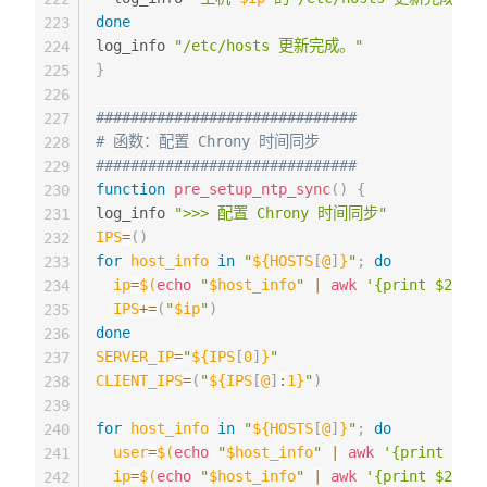
done
223
log_info 
"/etc/hosts 更新完成。"
224
}
225
226
##############################
227
# 函数：配置 Chrony 时间同步
228
##############################
229
function
pre_setup_ntp_sync
(
)
{
230
log_info 
">>> 配置 Chrony 时间同步"
231
IPS
=
(
)
232
for
host_info
in
"
${HOSTS
[
@
]
}
"
;
do
233
ip
=
$(
echo
"
$host_info
"
|
awk
'{print $2}'
)
234
IPS
+=
(
"
$ip
"
)
235
done
236
SERVER_IP
=
"
${IPS
[
0
]
}
"
237
CLIENT_IPS
=
(
"
${IPS
[
@
]
:
1}
"
)
238
239
for
host_info
in
"
${HOSTS
[
@
]
}
"
;
do
240
user
=
$(
echo
"
$host_info
"
|
awk
'{print $1}'
241
ip
=
$(
echo
"
$host_info
"
|
awk
'{print $2}'
)
242