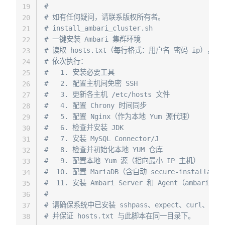
#
19
# 如有任何疑问，请联系版权所有者。
20
# install_ambari_cluster.sh
21
# 一键安装 Ambari 集群环境
22
# 读取 hosts.txt（每行格式：用户名 密码 ip），转
23
# 依次执行：
24
#   1. 安装必要工具
25
#   2. 配置主机间免密 SSH
26
#   3. 更新各主机 /etc/hosts 文件
27
#   4. 配置 Chrony 时间同步
28
#   5. 配置 Nginx（作为本地 Yum 源代理）
29
#   6. 检查并安装 JDK
30
#   7. 安装 MySQL Connector/J
31
#   8. 检查并初始化本地 YUM 仓库
32
#   9. 配置本地 Yum 源（指向最小 IP 主机）
33
#  10. 配置 MariaDB（含自动 secure-installa
34
#  11. 安装 Ambari Server 和 Agent（ambari-
35
#
36
# 请确保系统中已安装 sshpass、expect、curl、yu
37
# 并保证 hosts.txt 与此脚本在同一目录下。
38