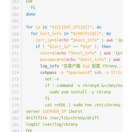
EOF
263
fi
264
done
265
266
for
ip
in
"
${CLIENT_IPS
[
@
]
}
"
;
do
267
for
host_info
in
"
${HOSTS
[
@
]
}
"
;
do
268
curr_ip
=
$(
echo
"
$host_info
"
|
awk
'{print
269
if
[
"
$curr_ip
"
==
"
$ip
"
]
;
then
270
user
=
$(
echo
"
$host_info
"
|
awk
'{print 
271
password
=
$(
echo
"
$host_info
"
|
awk
'{pr
272
      log_info 
"在客户端 
$ip
 配置 Chrony..."
273
      sshpass 
-p
"
$password
"
ssh
-o
StrictHos
274
        set -e

275
        if ! command -v chronyd &>/dev/null; 
276
          sudo yum install -y chrony

277
        fi

278
        cat <<EOL | sudo tee /etc/chrony.conf

279
server 
$SERVER_IP
 iburst

280
driftfile /var/lib/chrony/drift

281
logdir /var/log/chrony

282
EOL

283