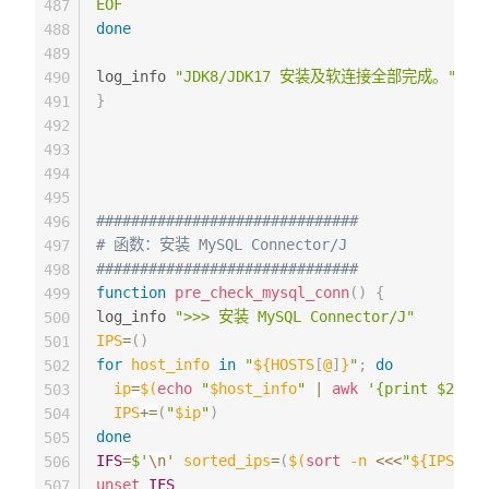
EOF
487
done
488
489
log_info 
"JDK8/JDK17 安装及软连接全部完成。"
490
}
491
492
493
494
495
##############################
496
# 函数：安装 MySQL Connector/J
497
##############################
498
function
pre_check_mysql_conn
(
)
{
499
log_info 
">>> 安装 MySQL Connector/J"
500
IPS
=
(
)
501
for
host_info
in
"
${HOSTS
[
@
]
}
"
;
do
502
ip
=
$(
echo
"
$host_info
"
|
awk
'{print $2}'
)
503
IPS
+=
(
"
$ip
"
)
504
done
505
IFS
=
$'
\n
'
sorted_ips
=
(
$(
sort
-n
<<<
"
${IPS
[
*
]
}
506
unset
IFS
507