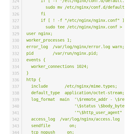
      if [ -f "/etc/nginx/conf.d/default.conf
324
        sudo mv /etc/nginx/conf.d/default.con
325
      fi

326
      if [ ! -f "/etc/nginx/nginx.conf" ]; th
327
        sudo tee /etc/nginx/nginx.conf > /dev
328
user nginx;

329
worker_processes 1;

330
error_log  /var/log/nginx/error.log warn;

331
pid        /var/run/nginx.pid;

332
events {

333
  worker_connections 1024;

334
}

335
http {

336
  include       /etc/nginx/mime.types;

337
  default_type  application/octet-stream;

338
  log_format  main  '\$remote_addr - \$remote
339
                    '\$status \$body_bytes_se
340
                    '"\$http_user_agent" "\$h
341
  access_log  /var/log/nginx/access.log  main
342
  sendfile        on;

343
  tcp_nopush     on;

344