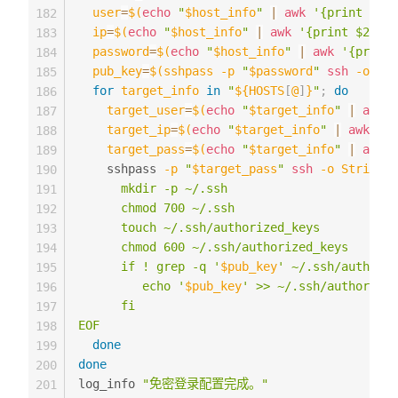
user
=
$(
echo
"
$host_info
"
|
awk
'{print $1}'
182
ip
=
$(
echo
"
$host_info
"
|
awk
'{print $2}'
)
183
password
=
$(
echo
"
$host_info
"
|
awk
'{print 
184
pub_key
=
$(
sshpass 
-p
"
$password
"
ssh
-o
Str
185
for
target_info
in
"
${HOSTS
[
@
]
}
"
;
do
186
target_user
=
$(
echo
"
$target_info
"
|
awk
'
187
target_ip
=
$(
echo
"
$target_info
"
|
awk
'{p
188
target_pass
=
$(
echo
"
$target_info
"
|
awk
'
189
    sshpass 
-p
"
$target_pass
"
ssh
-o
StrictHo
190
      mkdir -p ~/.ssh

191
      chmod 700 ~/.ssh

192
      touch ~/.ssh/authorized_keys

193
      chmod 600 ~/.ssh/authorized_keys

194
      if ! grep -q '
$pub_key
' ~/.ssh/authoriz
195
         echo '
$pub_key
' >> ~/.ssh/authorized
196
      fi

197
EOF
198
done
199
done
200
log_info 
"免密登录配置完成。"
201