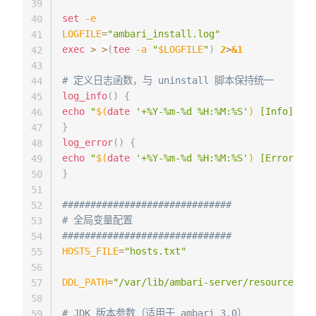
39
set
-e
40
LOGFILE
=
"ambari_install.log"
41
exec
>
>
(
tee
-a
"
$LOGFILE
"
)
2
>
&1
42
43
# 定义日志函数，与 uninstall 脚本保持统一
44
log_info
(
)
{
45
echo
"
$(
date
'+%Y-%m-%d %H:%M:%S'
)
 [Info] 
$*
"
46
}
47
log_error
(
)
{
48
echo
"
$(
date
'+%Y-%m-%d %H:%M:%S'
)
 [Error] 
$*
49
}
50
51
##############################
52
# 全局变量配置
53
##############################
54
HOSTS_FILE
=
"hosts.txt"
55
56
DDL_PATH
=
"/var/lib/ambari-server/resources/Am
57
58
# JDK 版本参数（适用于 ambari 3.0）
59