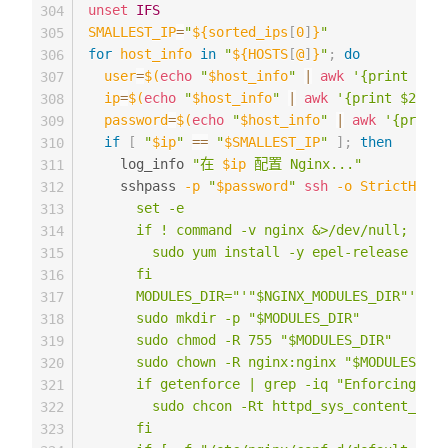
unset
IFS
304
SMALLEST_IP
=
"
${sorted_ips
[
0
]
}
"
305
for
host_info
in
"
${HOSTS
[
@
]
}
"
;
do
306
user
=
$(
echo
"
$host_info
"
|
awk
'{print $1}'
307
ip
=
$(
echo
"
$host_info
"
|
awk
'{print $2}'
)
308
password
=
$(
echo
"
$host_info
"
|
awk
'{print 
309
if
[
"
$ip
"
==
"
$SMALLEST_IP
"
]
;
then
310
    log_info 
"在 
$ip
 配置 Nginx..."
311
    sshpass 
-p
"
$password
"
ssh
-o
StrictHostK
312
      set -e

313
      if ! command -v nginx &>/dev/null; then

314
        sudo yum install -y epel-release ngin
315
      fi

316
      MODULES_DIR="'"$NGINX_MODULES_DIR"'"

317
      sudo mkdir -p "$MODULES_DIR"

318
      sudo chmod -R 755 "$MODULES_DIR"

319
      sudo chown -R nginx:nginx "$MODULES_DIR
320
      if getenforce | grep -iq "Enforcing"; t
321
        sudo chcon -Rt httpd_sys_content_t "$
322
      fi

323