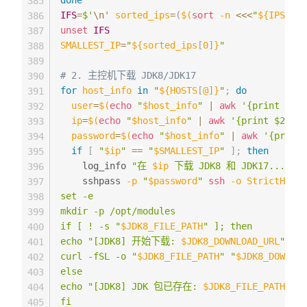
done
385
IFS
=
$'
\n
'
sorted_ips
=
(
$(
sort
-n
<<<
"
${IPS
[
*
]
}
386
unset
IFS
387
SMALLEST_IP
=
"
${sorted_ips
[
0
]
}
"
388
389
# 2. 主控机下载 JDK8/JDK17
390
for
host_info
in
"
${HOSTS
[
@
]
}
"
;
do
391
user
=
$(
echo
"
$host_info
"
|
awk
'{print $1}'
392
ip
=
$(
echo
"
$host_info
"
|
awk
'{print $2}'
)
393
password
=
$(
echo
"
$host_info
"
|
awk
'{print 
394
if
[
"
$ip
"
==
"
$SMALLEST_IP
"
]
;
then
395
    log_info 
"在 
$ip
 下载 JDK8 和 JDK17..."
396
    sshpass 
-p
"
$password
"
ssh
-o
StrictHostK
397
set -e

398
mkdir -p /opt/modules

399
if [ ! -s "
$JDK8_FILE_PATH
" ]; then

400
echo "[JDK8] 开始下载: 
$JDK8_DOWNLOAD_URL
"

401
curl -fSL -o "
$JDK8_FILE_PATH
" "
$JDK8_DOWNLOA
402
else

403
echo "[JDK8] JDK 包已存在: 
$JDK8_FILE_PATH
"

404
fi

405