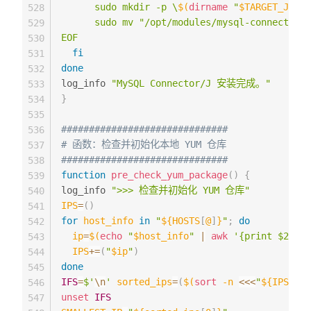
      sudo mkdir -p \
$(
dirname
"
$TARGET_JAR
"
)
528
      sudo mv "/opt/modules/mysql-connector-j
529
EOF
530
fi
531
done
532
log_info 
"MySQL Connector/J 安装完成。"
533
}
534
535
##############################
536
# 函数：检查并初始化本地 YUM 仓库
537
##############################
538
function
pre_check_yum_package
(
)
{
539
log_info 
">>> 检查并初始化 YUM 仓库"
540
IPS
=
(
)
541
for
host_info
in
"
${HOSTS
[
@
]
}
"
;
do
542
ip
=
$(
echo
"
$host_info
"
|
awk
'{print $2}'
)
543
IPS
+=
(
"
$ip
"
)
544
done
545
IFS
=
$'
\n
'
sorted_ips
=
(
$(
sort
-n
<<<
"
${IPS
[
*
]
}
546
unset
IFS
547