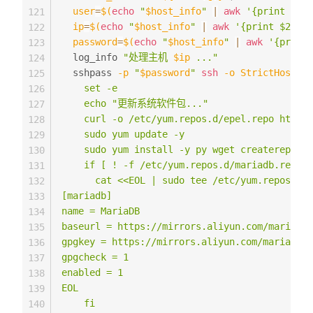
user
=
$(
echo
"
$host_info
"
|
awk
'{print $1}'
121
ip
=
$(
echo
"
$host_info
"
|
awk
'{print $2}'
)
122
password
=
$(
echo
"
$host_info
"
|
awk
'{print 
123
  log_info 
"处理主机 
$ip
 ..."
124
  sshpass 
-p
"
$password
"
ssh
-o
StrictHostKey
125
    set -e

126
    echo "更新系统软件包..."

127
    curl -o /etc/yum.repos.d/epel.repo https:
128
    sudo yum update -y

129
    sudo yum install -y py wget createrepo ch
130
    if [ ! -f /etc/yum.repos.d/mariadb.repo ]
131
      cat <<EOL | sudo tee /etc/yum.repos.d/m
132
[mariadb]

133
name = MariaDB

134
baseurl = https://mirrors.aliyun.com/mariadb/
135
gpgkey = https://mirrors.aliyun.com/mariadb/y
136
gpgcheck = 1

137
enabled = 1

138
EOL

139
    fi

140