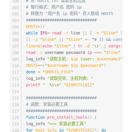
# 从 hosts.txt 读取主机信息
100
# 每行格式：用户名 密码 ip
101
# 转换为 "用户名 ip 密码" 存入数组 HOSTS
102
##############################
103
HOSTS
=
(
)
104
while
IFS
=
read
-r
 line 
||
[
-n
"
$line
"
]
;
do
105
[
[
-z
"
$line
"
||
"
$line
"
=~
 ^
# ]] && continue
106
line
=
$(
echo
"
$line
"
|
tr
-d
'\r'
|
xargs
)
107
read
-r
 username password 
ip
<<<
"
$line
"
108
log_info 
"读取主机: 
$ip
 (user: 
$username
)"
109
HOSTS
+=
(
"
$username
$ip
$password
"
)
110
done
<
"
$HOSTS_FILE
"
111
log_info 
"读取完毕，主机列表："
112
printf
"  %s
\n
"
"
${HOSTS
[
@
]
}
"
113
114
##############################
115
# 函数：安装必要工具
116
##############################
117
function
pre_install_tools
(
)
{
118
log_info 
">>> 安装必要工具"
119
for
host_info
in
"
${HOSTS
[
@
]
}
"
;
do
120