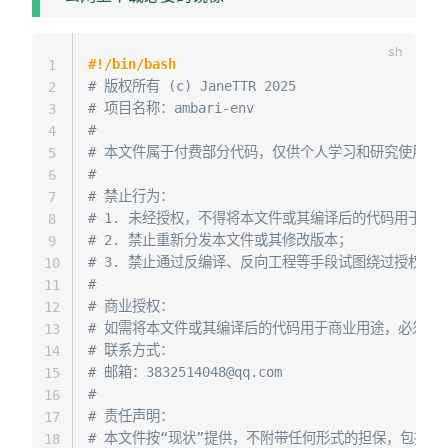
#!/bin/bash
1
# 版权所有 (c) JaneTTR 2025
2
# 项目名称：ambari-env
3
#
4
# 本文件属于付费部分代码，仅供个人学习和研究使用。
5
#
6
# 禁止行为：
7
# 1. 未经授权，不得将本文件或其编译后的代码用于任
8
# 2. 禁止重新分发本文件或其修改版本；
9
# 3. 禁止通过反编译、反向工程等手段试图绕过授权验
10
#
11
# 商业授权：
12
# 如需将本文件或其编译后的代码用于商业用途，必须获
13
# 联系方式：
14
# 邮箱：
3832514048@qq.com
15
#
16
# 责任声明：
17
# 本文件按“现状”提供，不附带任何形式的担保，包括
18