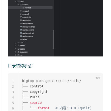
目录结构示意：
bigtop-packages/src/deb/redis/

1
├── control

2
├── copyright

3
├── rules

4
├── 
source
5
│   └── 
format
# 内容：3.0 (quilt)
6