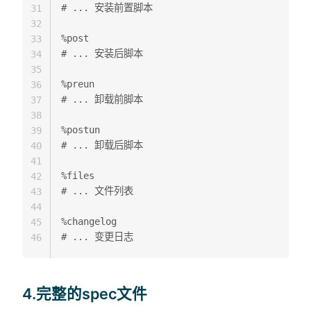
# ... 安装前置脚本

31
32
%post

33
# ... 安装后脚本

34
35
%preun

36
# ... 卸载前脚本

37
38
%postun

39
# ... 卸载后脚本

40
41
%files

42
# ... 文件列表

43
44
%changelog

45
46
4.完整的spec文件