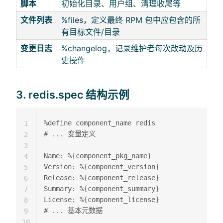
脚本
初始化目录、用户组、清理收尾等
文件列表
%files，定义最终 RPM 包中应包含的所
有目标文件/目录
变更日志
%changelog，记录维护者每次改动及历
史操作
3. redis.spec 结构示例
%define component_name redis

1
# ... 变量定义

2
3
Name: %{component_pkg_name}

4
Version: %{component_version}

5
Release: %{component_release}

6
Summary: %{component_summary}

7
License: %{component_license}

8
# ... 基本元数据

9
10