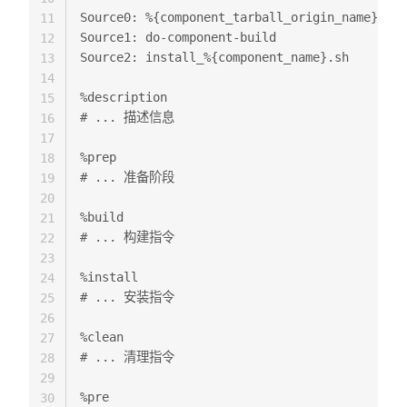
Source0: %{component_tarball_origin_name}

11
Source1: do-component-build

12
Source2: install_%{component_name}.sh

13
14
%description

15
# ... 描述信息

16
17
%prep

18
# ... 准备阶段

19
20
%build

21
# ... 构建指令

22
23
%install

24
# ... 安装指令

25
26
%clean

27
# ... 清理指令

28
29
%pre

30