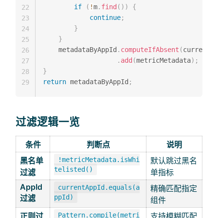
if
(
!
m
.
find
(
)
)
{
22
continue
;
23
}
24
}
25
    metadataByAppId
.
computeIfAbsent
(
currentAp
26
.
add
(
metricMetadata
)
;
27
}
28
return
 metadataByAppId
;
29
过滤逻辑一览
条件
判断点
说明
黑名单
!metricMetadata.isWhi
默认跳过黑名
telisted()
过滤
单指标
AppId
currentAppId.equals(a
精确匹配指定
过滤
ppId)
组件
正则过
Pattern.compile(metri
支持模糊匹配