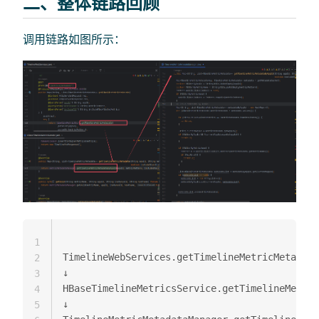
二、整体链路回顾
调用链路如图所示：
1
TimelineWebServices.getTimelineMetricMetadata

2
↓

3
HBaseTimelineMetricsService.getTimelineMetric
4
↓

5