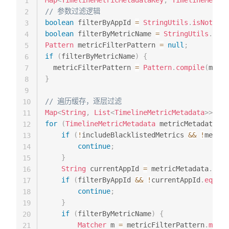
Map
<
TimelineMetricMetadataKey
,
TimelineMetric
1
// 参数过滤逻辑
2
boolean
 filterByAppId 
=
StringUtils
.
isNotEmpt
3
boolean
 filterByMetricName 
=
StringUtils
.
isNo
4
Pattern
 metricFilterPattern 
=
null
;
5
if
(
filterByMetricName
)
{
6
  metricFilterPattern 
=
Pattern
.
compile
(
metri
7
}
8
9
// 遍历缓存，逐层过滤
10
Map
<
String
,
List
<
TimelineMetricMetadata
>
>
 met
11
for
(
TimelineMetricMetadata
 metricMetadata 
:
 
12
if
(
!
includeBlacklistedMetrics 
&&
!
metric
13
continue
;
14
}
15
String
 currentAppId 
=
 metricMetadata
.
getA
16
if
(
filterByAppId 
&&
!
currentAppId
.
equals
17
continue
;
18
}
19
if
(
filterByMetricName
)
{
20
Matcher
 m 
=
 metricFilterPattern
.
match
21