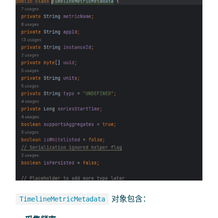
对象包含：
TimelineMetricMetadata