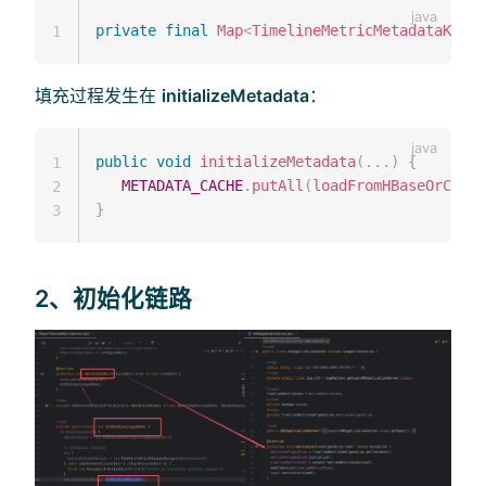
private
final
Map
<
TimelineMetricMetadataKey
,
1
填充过程发生在
initializeMetadata
：
public
void
initializeMetadata
(
.
.
.
)
{
1
METADATA_CACHE
.
putAll
(
loadFromHBaseOrConfi
2
}
3
2、初始化链路