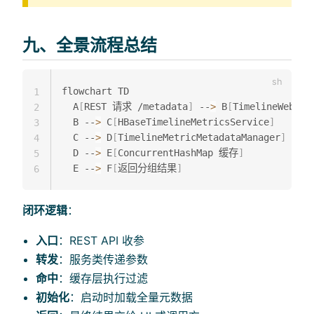
九、全景流程总结
flowchart TD

1
  A
[
REST 请求 /metadata
]
 --
>
 B
[
TimelineWebSer
2
  B --
>
 C
[
HBaseTimelineMetricsService
]
3
  C --
>
 D
[
TimelineMetricMetadataManager
]
4
  D --
>
 E
[
ConcurrentHashMap 缓存
]
5
  E --
>
 F
[
返回分组结果
]
6
闭环逻辑
：
入口
：REST API 收参
转发
：服务类传递参数
命中
：缓存层执行过滤
初始化
：启动时加载全量元数据