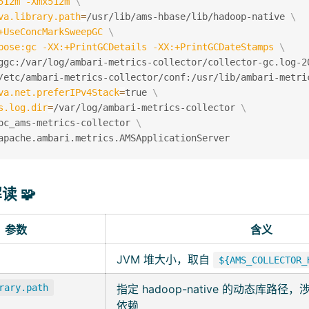
512m
-Xmx512m
\
va.library.path
=
/usr/lib/ams-hbase/lib/hadoop-native 
\
+UseConcMarkSweepGC
\
bose:gc
-XX:+PrintGCDetails
-XX:+PrintGCDateStamps
\
ggc:/var/log/ambari-metrics-collector/collector-gc.log-2
/etc/ambari-metrics-collector/conf:/usr/lib/ambari-metri
va.net.preferIPv4Stack
=
true 
\
s.log.dir
=
/var/log/ambari-metrics-collector 
\
oc_ams-metrics-collector 
\
 🧩
参数
含义
JVM 堆大小，取自
${AMS_COLLECTOR_
rary.path
指定 hadoop-native 的动态库路径，涉
依赖