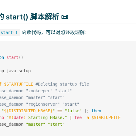
start() 脚本解析 📜
函数代码，可以对照逐段理解：
start()
on
start
(
)
op_java_setup

f
$STARTUPFILE
#Deleting startup file
ase_daemon "zookeeper" "start"
hbase_daemon "master" "start"
hbase_daemon "regionserver" "start"
"
${DISTRIBUTED_HBASE}
"
==
"false"
]
;
then
ho
"
$(
date
)
 Starting HBase."
|
tee
-a
$STARTUPFILE
ase_daemon 
"master"
"start"