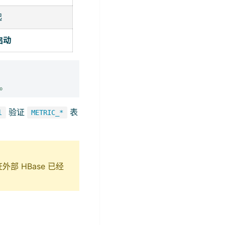
起
启动
。
验证
表
l
METRIC_*
部 HBase 已经