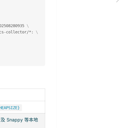
02508280935 
\
cs-collector/*: 
\
HEAPSIZE}
及 Snappy 等本地