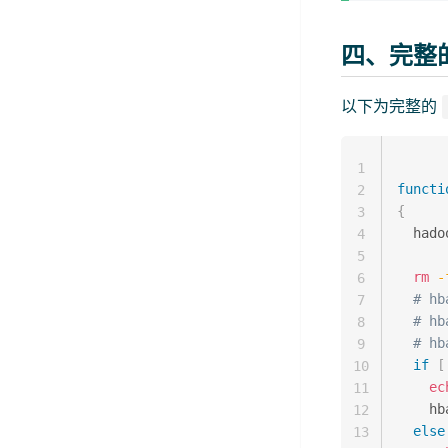
四、完整的 
以下为完整的
1
functi
2
{
3
  hado
4
5
rm
-
6
# hb
7
#	
8
#	
9
if
[
10
ec
11
    hb
12
else
13