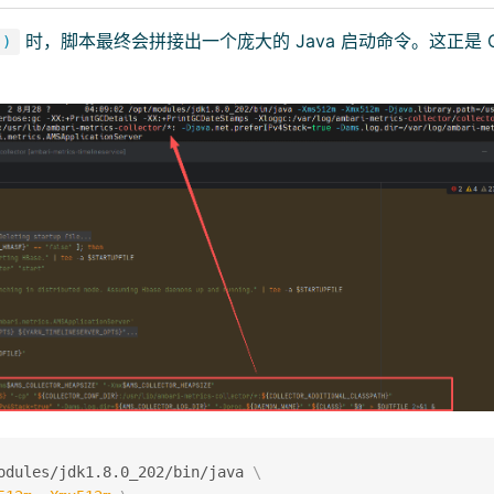
时，脚本最终会拼接出一个庞大的 Java 启动命令。这正是 Col
()
odules/jdk1.8.0_202/bin/java 
\