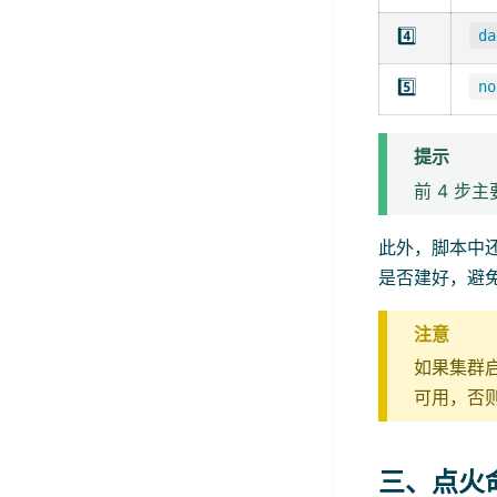
4️⃣
da
5️⃣
no
提示
前 4 步
此外，脚本中
是否建好，避免 
注意
如果集群
可用，否则 
三、点火命