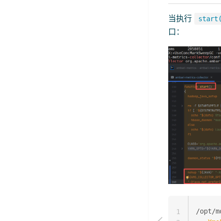
当执行
start
口：
/opt/m
1