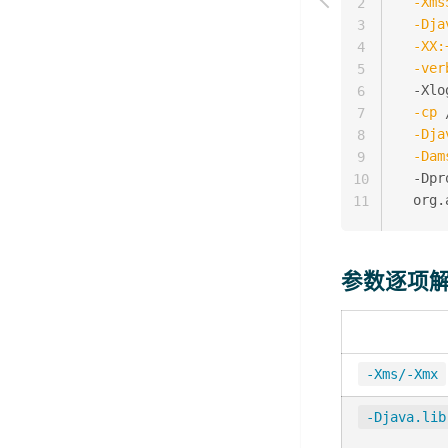
-Xms
2
-Dja
3
-XX:
4
-ver
5
  -Xlo
6
-cp
 
7
-Dja
8
-Dam
9
  -Dpr
10
11
参数逐项解读
-Xms/-Xmx
-Djava.lib