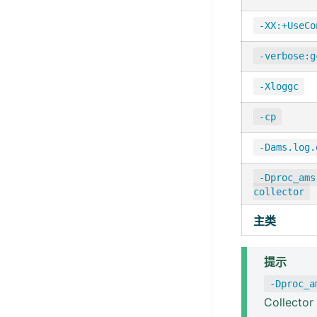
-XX:+UseCo
-verbose:g
-Xloggc
-cp
-Dams.log.
-Dproc_ams
collector
主类
提示
-Dproc_a
Collect