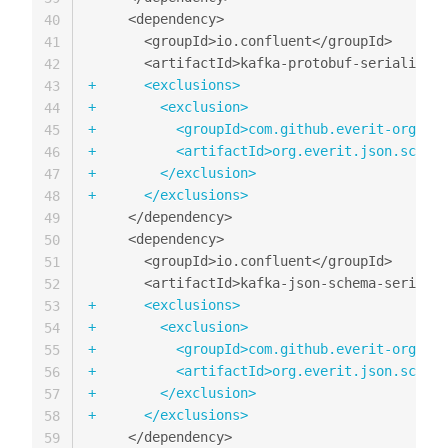
40
41
42
+
43
+
44
+
45
+
46
+
47
+
48
49
50
51
52
+
53
+
54
+
55
+
56
+
57
+
58
59