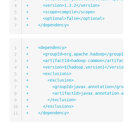
+
4
+
5
+
6
+
7
+
1
+
2
+
3
+
4
+
5
+
6
+
7
+
8
+
9
+
10
+
11