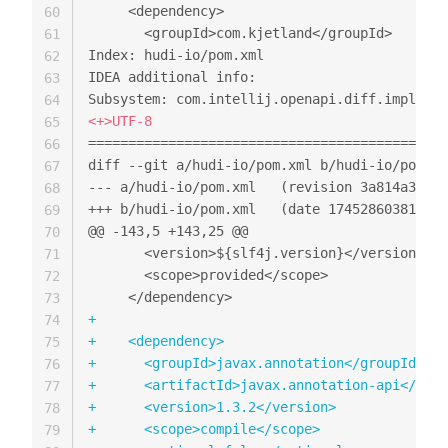
60
61
Index: hudi-io/pom.xml

62
IDEA additional info:

63
64
<
65
=============================================
66
67
--- a/hudi-io/pom.xml	(revisio
68
+++ b/hudi-io/pom.xml	(date 1745286038121)
69
@@ -143,5 +143,25 @@
70
71
72
73
+
74
+
75
+
76
+
77
+
78
+
79