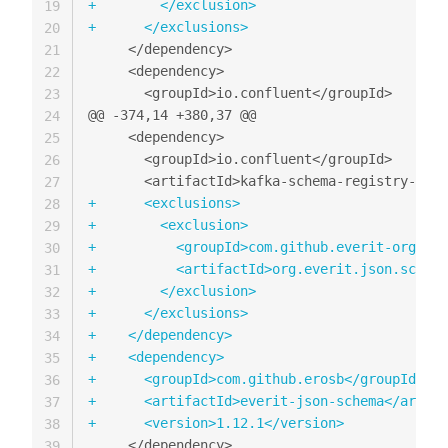
+
19
+
20
21
22
23
@@ -374,14 +380,37 @@
24
25
26
27
+
28
+
29
+
30
+
31
+
32
+
33
+
34
+
35
+
36
+
37
+
38
39