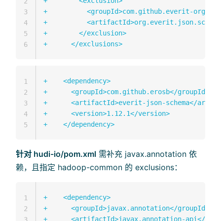
+
2
+
3
+
4
+
5
+
6
+
1
+
2
+
3
+
4
+
5
针对 hudi-io/pom.xml
需补充 javax.annotation 依
赖，且指定 hadoop-common 的 exclusions：
+
1
+
2
+
3