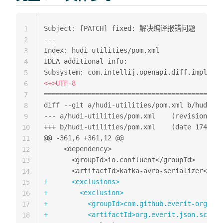
1
---
2
Index: hudi-utilities/pom.xml

3
IDEA additional info:

4
5
<
6
=============================================
7
8
--- a/hudi-utilities
9
+++ b/hudi-utilities/pom.xml	(d
10
@@ -361,6 +361,12 @@
11
12
13
14
+
15
+
16
+
17
+
18