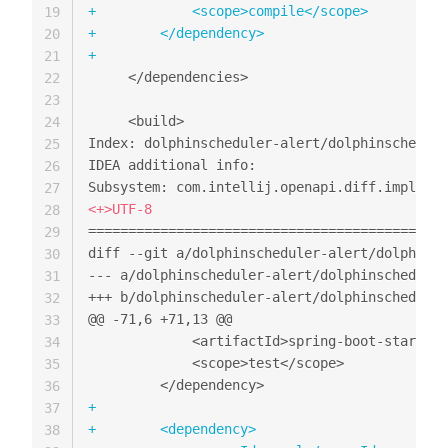
+
19
+
20
+
21
22
23
24
Index: dolphinscheduler-alert/dolphinschedule
25
IDEA additional info:

26
27
<
28
=============================================
29
30
31
32
@@ -71,6 +71,13 @@
33
34
35
36
+
37
+
38