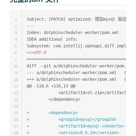
1
---
2
Index: dolphinscheduler-worker/pom.xml

3
IDEA additional info:

4
5
<
6
=============================================
7
8
--- a/do
9
+++ b/dolphins
10
@@ -118,6 +118,13 @@
11
12
13
14
+
15
+
16
+
17
+
18