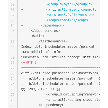
+
60
+
61
+
62
+
63
+
64
65
66
67
Index: dolphinscheduler-master/pom.xml

68
IDEA additional info:

69
70
<
71
=============================================
72
73
--- a/do
74
+++ b/dolphins
75
@@ -289,6 +289,13 @@
76
77
78
79