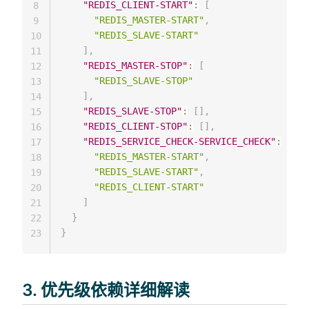
"REDIS_CLIENT-START"
:
[
8
"REDIS_MASTER-START"
,
9
"REDIS_SLAVE-START"
10
]
,
11
"REDIS_MASTER-STOP"
:
[
12
"REDIS_SLAVE-STOP"
13
]
,
14
"REDIS_SLAVE-STOP"
:
[
]
,
15
"REDIS_CLIENT-STOP"
:
[
]
,
16
"REDIS_SERVICE_CHECK-SERVICE_CHECK"
:
[
17
"REDIS_MASTER-START"
,
18
"REDIS_SLAVE-START"
,
19
"REDIS_CLIENT-START"
20
]
21
}
22
}
23
3. 优先级依赖详细解读