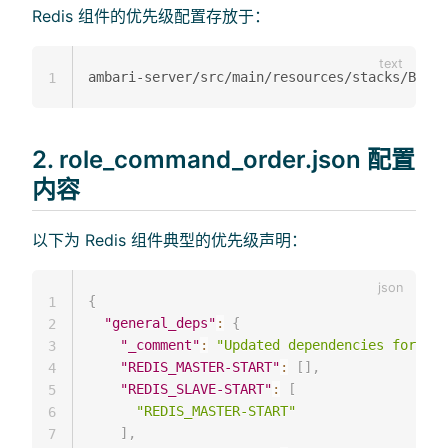
Redis 组件的优先级配置存放于：
1
2. role_command_order.json 配置
内容
以下为 Redis 组件典型的优先级声明：
{
1
"general_deps"
:
{
2
"_comment"
:
"Updated dependencies for Red
3
"REDIS_MASTER-START"
:
[
]
,
4
"REDIS_SLAVE-START"
:
[
5
"REDIS_MASTER-START"
6
]
,
7