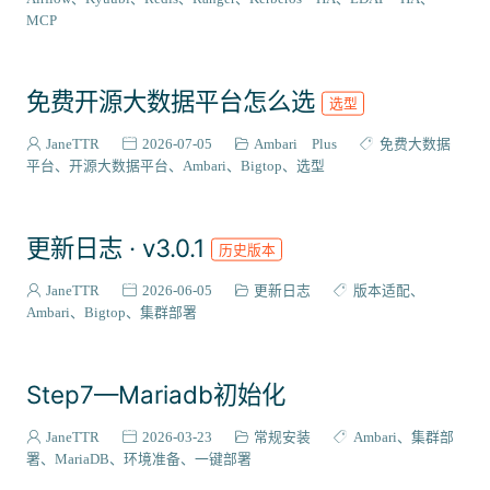
VIEW插件
2
MCP
组件编译
129
系统适配
27
免费开源大数据平台怎么选
选型
成神之路
127
集成案例
31
JaneTTR
2026-07-05
Ambari Plus
免费大数据
核心代码
平台
开源大数据平台
Ambari
Bigtop
选型
38
会员与访问
3
更新日志 · v3.0.1
历史版本
JaneTTR
2026-06-05
更新日志
版本适配
Ambari
Bigtop
集群部署
Step7—Mariadb初始化
JaneTTR
2026-03-23
常规安装
Ambari
集群部
署
MariaDB
环境准备
一键部署