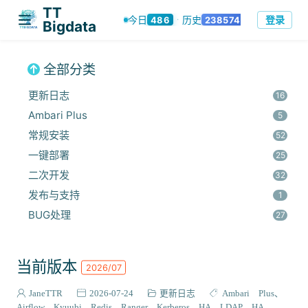
TT
登录
今日
历史
486
238574
·
Bigdata
全部分类
更新日志
16
Ambari Plus
5
常规安装
52
一键部署
25
二次开发
32
发布与支持
1
BUG处理
27
安全集成
60
监控与优化
14
当前版本
2026/07
组件安装
45
报错解决
JaneTTR
2026-07-24
更新日志
Ambari Plus
68
Airflow
Kyuubi
Redis
Ranger
Kerberos HA
LDAP HA