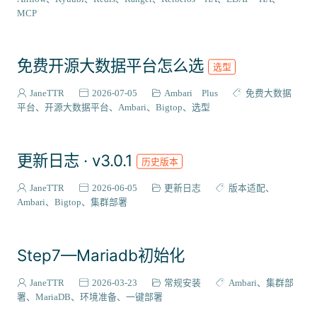
VIEW插件
2
MCP
组件编译
129
系统适配
27
免费开源大数据平台怎么选
选型
成神之路
127
集成案例
31
JaneTTR
2026-07-05
Ambari Plus
免费大数据
核心代码
平台
开源大数据平台
Ambari
Bigtop
选型
38
会员与访问
3
更新日志 · v3.0.1
历史版本
JaneTTR
2026-06-05
更新日志
版本适配
Ambari
Bigtop
集群部署
Step7—Mariadb初始化
JaneTTR
2026-03-23
常规安装
Ambari
集群部
署
MariaDB
环境准备
一键部署