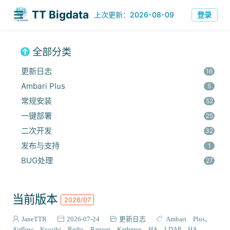
TT Bigdata
上次更新：2026-08-09
登录
全部分类
更新日志
16
Ambari Plus
5
常规安装
52
一键部署
25
二次开发
32
发布与支持
1
BUG处理
27
安全集成
60
监控与优化
14
当前版本
2026/07
组件安装
45
报错解决
JaneTTR
2026-07-24
更新日志
Ambari Plus
68
Airflow
Kyuubi
Redis
Ranger
Kerberos HA
LDAP HA