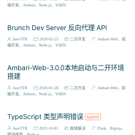
ZooKeeper
Maven
Trino
Impala
Python
端开发
Ambari
Node.js
YARN
代码模板
Livy
Zeppelin
PostgreSQL
CloudBeaver
CentOS
Stack集成
插件扩展
二次开发
源码编译
Brunch Dev Server 反向代理 API
RPM
国产化适配
Flink
源码解析
Phoenix
Bigtop-select
Ubuntu
WebApp
OpenAPI
监控运维
JaneTTR
2026-02-25
二次开发
Ambari-Web
前
端开发
Ambari
Node.js
YARN
Rocky Linux
Grafana
Infinity
集成案例
DEB
metainfo
Gradle
SRPM
打包流程
Celeborn
Ambari-Web-3.0.0本地启动与二开环境
DolphinScheduler
Doris
Hudi
Ozone
Paimon
搭建
Superset
Sqoop
MySQL
Ambari-Infra
JanusGraph
JaneTTR
2026-01-28
二次开发
Ambari-Web
前
端开发
Ambari
Node.js
YARN
TypeScript 类型声明错误
kylin10
JaneTTR
2025-10-01
报错解决
Flink
Bigtop
错误排查
Node.js