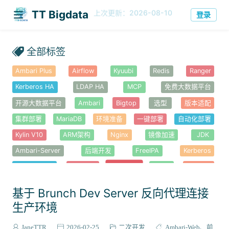
TT
今日
历史
678
239833
·
登录
Bigdata
全部标签
Ambari Plus
Airflow
Kyuubi
Redis
Ranger
Kerberos HA
LDAP HA
MCP
免费大数据平台
开源大数据平台
Ambari
Bigtop
选型
版本适配
集群部署
MariaDB
环境准备
一键部署
自动化部署
Kylin V10
ARM架构
Nginx
镜像加速
JDK
Ambari-Server
后端开发
FreeIPA
Kerberos
Node.js
Ambari-Web
前端开发
YARN
Hadoop
错误排查
安全认证
HDFS
HBase
Haproxy
高可用
基于 Brunch Dev Server 反向代理连接
Knox
Hue
Alluxio
性能优化
Atlas
Solr
生产环境
Ambari-Metrics
Kafka
Spark
Hive
Tez
JaneTTR
2026-02-25
二次开发
Ambari-Web
前