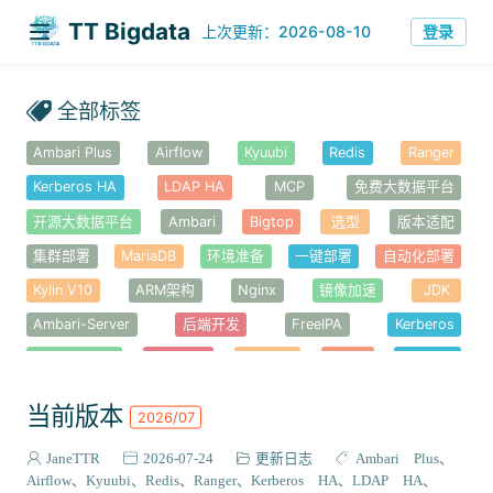
TT Bigdata
登录
上次更新：2026-08-10
全部标签
Ambari Plus
Airflow
Kyuubi
Redis
Ranger
Kerberos HA
LDAP HA
MCP
免费大数据平台
开源大数据平台
Ambari
Bigtop
选型
版本适配
集群部署
MariaDB
环境准备
一键部署
自动化部署
Kylin V10
ARM架构
Nginx
镜像加速
JDK
Ambari-Server
后端开发
FreeIPA
Kerberos
Ambari-Web
前端开发
Node.js
YARN
Hadoop
错误排查
安全认证
HDFS
HBase
Haproxy
高可用
当前版本
2026/07
Knox
Hue
Alluxio
性能优化
Atlas
Solr
JaneTTR
2026-07-24
更新日志
Ambari Plus
Ambari-Metrics
Kafka
Spark
Hive
Tez
Airflow
Kyuubi
Redis
Ranger
Kerberos HA
LDAP HA