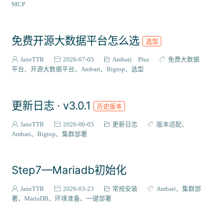
ZooKeeper
Maven
Trino
Impala
Python
MCP
代码模板
Livy
Zeppelin
PostgreSQL
CloudBeaver
CentOS
Stack集成
插件扩展
二次开发
源码编译
免费开源大数据平台怎么选
选型
RPM
国产化适配
Flink
源码解析
Phoenix
JaneTTR
2026-07-05
Ambari Plus
免费大数据
Bigtop-select
Ubuntu
WebApp
OpenAPI
监控运维
平台
开源大数据平台
Ambari
Bigtop
选型
Rocky Linux
Grafana
Infinity
集成案例
DEB
metainfo
Gradle
SRPM
打包流程
Celeborn
更新日志 · v3.0.1
历史版本
DolphinScheduler
Doris
Hudi
Ozone
Paimon
Superset
Sqoop
MySQL
Ambari-Infra
JanusGraph
JaneTTR
2026-06-05
更新日志
版本适配
Ambari
Bigtop
集群部署
Step7—Mariadb初始化
JaneTTR
2026-03-23
常规安装
Ambari
集群部
署
MariaDB
环境准备
一键部署