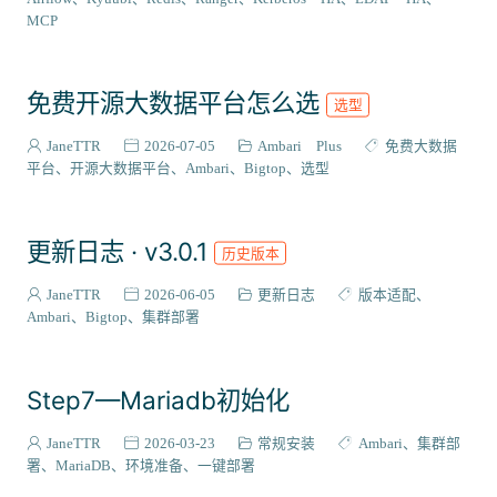
VIEW插件
2
MCP
组件编译
129
系统适配
27
免费开源大数据平台怎么选
选型
成神之路
127
集成案例
31
JaneTTR
2026-07-05
Ambari Plus
免费大数据
核心代码
平台
开源大数据平台
Ambari
Bigtop
选型
38
会员与访问
3
更新日志 · v3.0.1
历史版本
JaneTTR
2026-06-05
更新日志
版本适配
Ambari
Bigtop
集群部署
Step7—Mariadb初始化
JaneTTR
2026-03-23
常规安装
Ambari
集群部
署
MariaDB
环境准备
一键部署