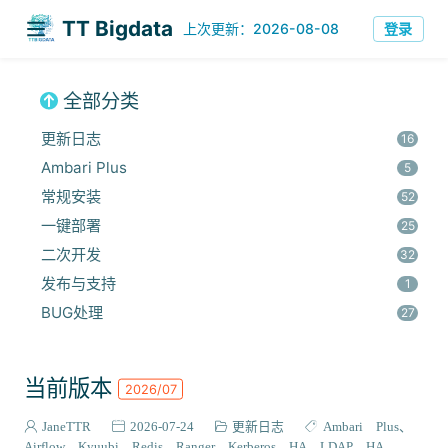
TT Bigdata
登录
上次更新：2026-08-08
全部分类
更新日志
16
Ambari Plus
5
常规安装
52
一键部署
25
二次开发
32
发布与支持
1
BUG处理
27
安全集成
60
监控与优化
14
当前版本
2026/07
组件安装
45
报错解决
JaneTTR
2026-07-24
更新日志
Ambari Plus
68
Airflow
Kyuubi
Redis
Ranger
Kerberos HA
LDAP HA