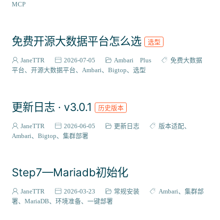
ZooKeeper
Maven
Trino
Impala
Python
MCP
代码模板
Livy
Zeppelin
PostgreSQL
CloudBeaver
CentOS
Stack集成
插件扩展
二次开发
源码编译
免费开源大数据平台怎么选
选型
RPM
国产化适配
Flink
源码解析
Phoenix
JaneTTR
2026-07-05
Ambari Plus
免费大数据
Bigtop-select
Ubuntu
WebApp
OpenAPI
监控运维
平台
开源大数据平台
Ambari
Bigtop
选型
Rocky Linux
Grafana
Infinity
集成案例
DEB
metainfo
Gradle
SRPM
打包流程
Celeborn
更新日志 · v3.0.1
历史版本
DolphinScheduler
Doris
Hudi
Ozone
Paimon
Superset
Sqoop
MySQL
Ambari-Infra
JanusGraph
JaneTTR
2026-06-05
更新日志
版本适配
Ambari
Bigtop
集群部署
Step7—Mariadb初始化
JaneTTR
2026-03-23
常规安装
Ambari
集群部
署
MariaDB
环境准备
一键部署