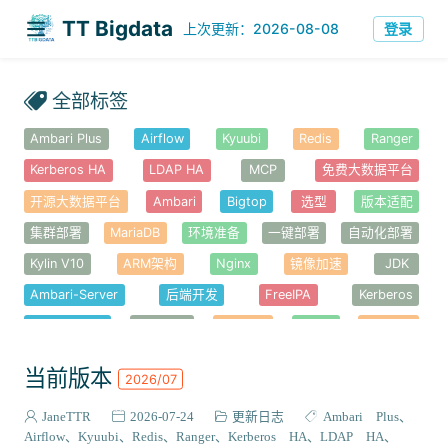
TT Bigdata
登录
上次更新：2026-08-08
全部标签
Ambari Plus
Airflow
Kyuubi
Redis
Ranger
Kerberos HA
LDAP HA
MCP
免费大数据平台
开源大数据平台
Ambari
Bigtop
选型
版本适配
集群部署
MariaDB
环境准备
一键部署
自动化部署
Kylin V10
ARM架构
Nginx
镜像加速
JDK
Ambari-Server
后端开发
FreeIPA
Kerberos
Ambari-Web
前端开发
Node.js
YARN
Hadoop
错误排查
安全认证
HDFS
HBase
Haproxy
高可用
当前版本
2026/07
Knox
Hue
Alluxio
性能优化
Atlas
Solr
JaneTTR
2026-07-24
更新日志
Ambari Plus
Ambari-Metrics
Kafka
Spark
Hive
Tez
Airflow
Kyuubi
Redis
Ranger
Kerberos HA
LDAP HA