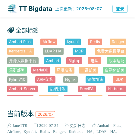
TT Bigdata
登录
上次更新：2026-08-07
全部标签
Ambari Plus
Airflow
Kyuubi
Redis
Ranger
Kerberos HA
LDAP HA
MCP
免费大数据平台
开源大数据平台
Ambari
Bigtop
选型
版本适配
集群部署
MariaDB
环境准备
一键部署
自动化部署
Kylin V10
ARM架构
Nginx
镜像加速
JDK
Ambari-Server
后端开发
FreeIPA
Kerberos
Ambari-Web
前端开发
Node.js
YARN
Hadoop
错误排查
安全认证
HDFS
HBase
Haproxy
高可用
当前版本
2026/07
Knox
Hue
Alluxio
性能优化
Atlas
Solr
JaneTTR
2026-07-24
更新日志
Ambari Plus
Ambari-Metrics
Kafka
Spark
Hive
Tez
Airflow
Kyuubi
Redis
Ranger
Kerberos HA
LDAP HA