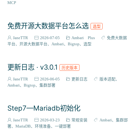
ZooKeeper
Maven
Trino
Impala
Python
MCP
代码模板
Livy
Zeppelin
PostgreSQL
CloudBeaver
CentOS
Stack集成
插件扩展
二次开发
源码编译
免费开源大数据平台怎么选
选型
RPM
国产化适配
Flink
源码解析
Phoenix
JaneTTR
2026-07-05
Ambari Plus
免费大数据
Bigtop-select
Ubuntu
WebApp
OpenAPI
监控运维
平台
开源大数据平台
Ambari
Bigtop
选型
Rocky Linux
Grafana
Infinity
集成案例
DEB
metainfo
Gradle
SRPM
打包流程
Celeborn
更新日志 · v3.0.1
历史版本
DolphinScheduler
Doris
Hudi
Ozone
Paimon
Superset
Sqoop
MySQL
Ambari-Infra
JanusGraph
JaneTTR
2026-06-05
更新日志
版本适配
Ambari
Bigtop
集群部署
Step7—Mariadb初始化
JaneTTR
2026-03-23
常规安装
Ambari
集群部
署
MariaDB
环境准备
一键部署