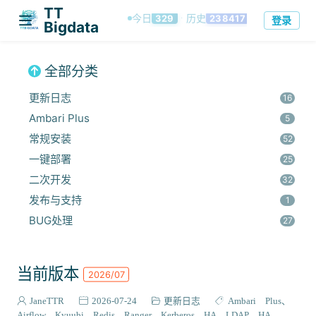
TT
今日
历史
登录
329
238417
·
Bigdata
全部分类
更新日志
16
Ambari Plus
5
常规安装
52
一键部署
25
二次开发
32
发布与支持
1
BUG处理
27
安全集成
60
监控与优化
14
当前版本
2026/07
组件安装
45
报错解决
JaneTTR
2026-07-24
更新日志
Ambari Plus
68
Airflow
Kyuubi
Redis
Ranger
Kerberos HA
LDAP HA