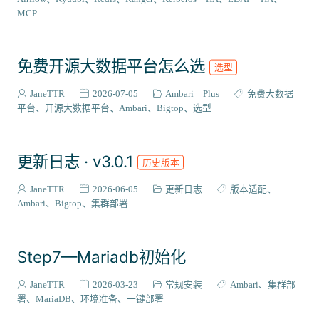
VIEW插件
2
MCP
组件编译
129
系统适配
27
免费开源大数据平台怎么选
选型
成神之路
127
集成案例
31
JaneTTR
2026-07-05
Ambari Plus
免费大数据
核心代码
平台
开源大数据平台
Ambari
Bigtop
选型
38
会员与访问
3
更新日志 · v3.0.1
历史版本
JaneTTR
2026-06-05
更新日志
版本适配
Ambari
Bigtop
集群部署
Step7—Mariadb初始化
JaneTTR
2026-03-23
常规安装
Ambari
集群部
署
MariaDB
环境准备
一键部署