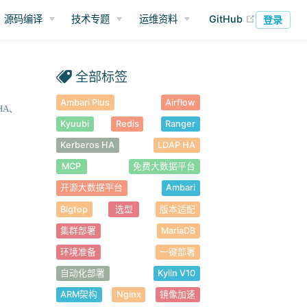
(opens ne
源码编译
技术专题
运维资料
GitHub
登录
全部标签
Ambari Plus
Airflow
HA
Kyuubi
Redis
Ranger
Kerberos HA
LDAP HA
MCP
免费大数据平台
开源大数据平台
Ambari
Bigtop
选型
版本适配
集群部署
MariaDB
环境准备
一键部署
自动化部署
Kylin V10
ARM架构
Nginx
镜像加速