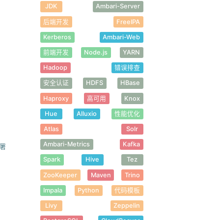
JDK
Ambari-Server
后端开发
FreeIPA
Kerberos
Ambari-Web
前端开发
Node.js
YARN
Hadoop
错误排查
安全认证
HDFS
HBase
Haproxy
高可用
Knox
Hue
Alluxio
性能优化
Atlas
Solr
Ambari-Metrics
Kafka
署
Spark
Hive
Tez
ZooKeeper
Maven
Trino
Impala
Python
代码模板
Livy
Zeppelin