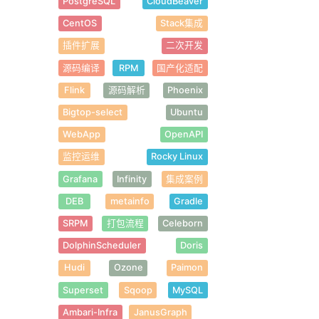
PostgreSQL
CloudBeaver
CentOS
Stack集成
插件扩展
二次开发
源码编译
RPM
国产化适配
Flink
源码解析
Phoenix
Bigtop-select
Ubuntu
WebApp
OpenAPI
监控运维
Rocky Linux
Grafana
Infinity
集成案例
DEB
metainfo
Gradle
SRPM
打包流程
Celeborn
DolphinScheduler
Doris
Hudi
Ozone
Paimon
Superset
Sqoop
MySQL
Ambari-Infra
JanusGraph