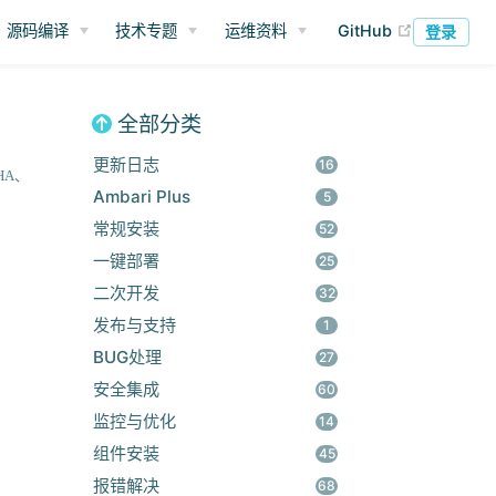
(opens ne
源码编译
技术专题
运维资料
GitHub
登录
全部分类
更新日志
16
HA
Ambari Plus
5
常规安装
52
一键部署
25
二次开发
32
发布与支持
1
BUG处理
27
安全集成
60
监控与优化
14
组件安装
45
报错解决
68