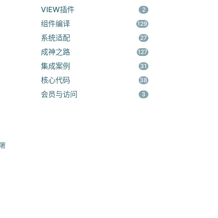
VIEW插件
2
组件编译
129
系统适配
27
成神之路
127
集成案例
31
核心代码
38
会员与访问
3
署