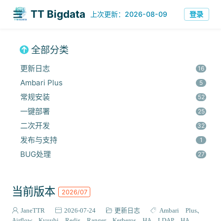
TT Bigdata
登录
上次更新：2026-08-09
全部分类
更新日志
16
Ambari Plus
5
常规安装
52
一键部署
25
二次开发
32
发布与支持
1
BUG处理
27
安全集成
60
监控与优化
14
当前版本
2026/07
组件安装
45
报错解决
JaneTTR
2026-07-24
更新日志
Ambari Plus
68
Airflow
Kyuubi
Redis
Ranger
Kerberos HA
LDAP HA