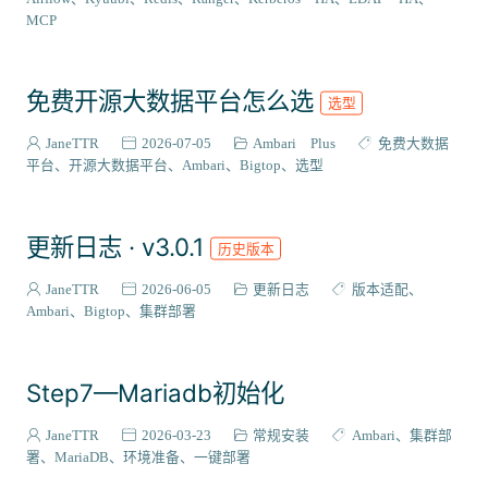
VIEW插件
2
MCP
组件编译
129
系统适配
27
免费开源大数据平台怎么选
选型
成神之路
127
集成案例
31
JaneTTR
2026-07-05
Ambari Plus
免费大数据
核心代码
平台
开源大数据平台
Ambari
Bigtop
选型
38
会员与访问
3
更新日志 · v3.0.1
历史版本
JaneTTR
2026-06-05
更新日志
版本适配
Ambari
Bigtop
集群部署
Step7—Mariadb初始化
JaneTTR
2026-03-23
常规安装
Ambari
集群部
署
MariaDB
环境准备
一键部署