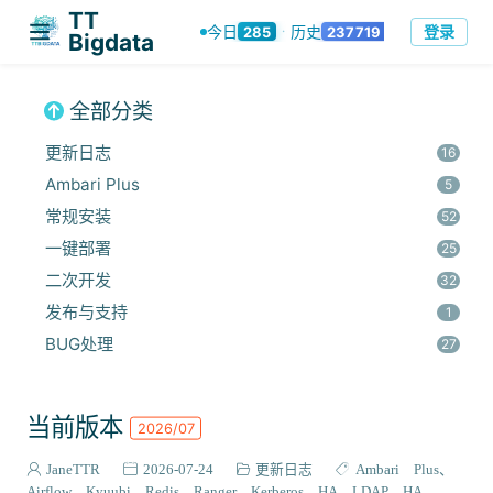
TT
登录
今日
历史
285
237719
·
Bigdata
全部分类
更新日志
16
Ambari Plus
5
常规安装
52
一键部署
25
二次开发
32
发布与支持
1
BUG处理
27
安全集成
60
监控与优化
14
当前版本
2026/07
组件安装
45
报错解决
JaneTTR
2026-07-24
更新日志
Ambari Plus
68
Airflow
Kyuubi
Redis
Ranger
Kerberos HA
LDAP HA