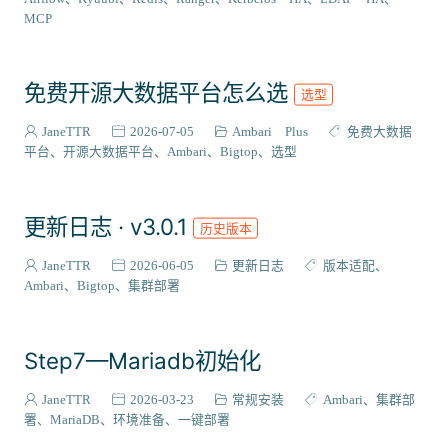
VIEW插件
2
MCP
组件编译
129
系统适配
27
免费开源大数据平台怎么选
选型
成神之路
127
集成案例
31
JaneTTR
2026-07-05
Ambari Plus
免费大数据
核心代码
平台
开源大数据平台
Ambari
Bigtop
选型
38
会员与访问
3
更新日志 · v3.0.1
历史版本
JaneTTR
2026-06-05
更新日志
版本适配
Ambari
Bigtop
集群部署
Step7—Mariadb初始化
JaneTTR
2026-03-23
常规安装
Ambari
集群部
署
MariaDB
环境准备
一键部署