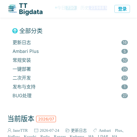
TT
今日
历史
730
239885
登录
·
Bigdata
全部分类
更新日志
16
Ambari Plus
5
常规安装
52
一键部署
25
二次开发
32
发布与支持
1
BUG处理
27
安全集成
60
监控与优化
14
当前版本
2026/07
组件安装
45
报错解决
JaneTTR
2026-07-24
更新日志
Ambari Plus
68
Airflow
Kyuubi
Redis
Ranger
Kerberos HA
LDAP HA