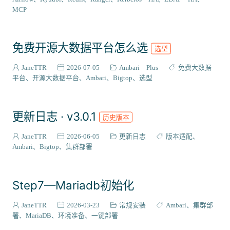
VIEW插件
2
MCP
组件编译
129
系统适配
27
免费开源大数据平台怎么选
选型
成神之路
127
集成案例
31
JaneTTR
2026-07-05
Ambari Plus
免费大数据
核心代码
平台
开源大数据平台
Ambari
Bigtop
选型
38
会员与访问
3
更新日志 · v3.0.1
历史版本
JaneTTR
2026-06-05
更新日志
版本适配
Ambari
Bigtop
集群部署
Step7—Mariadb初始化
JaneTTR
2026-03-23
常规安装
Ambari
集群部
署
MariaDB
环境准备
一键部署