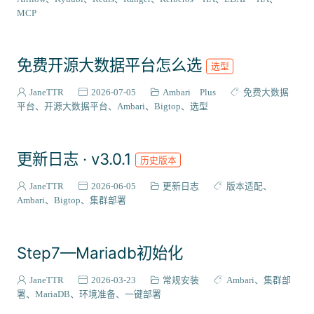
VIEW插件
2
MCP
组件编译
129
系统适配
27
免费开源大数据平台怎么选
选型
成神之路
127
集成案例
31
JaneTTR
2026-07-05
Ambari Plus
免费大数据
核心代码
平台
开源大数据平台
Ambari
Bigtop
选型
38
会员与访问
3
更新日志 · v3.0.1
历史版本
JaneTTR
2026-06-05
更新日志
版本适配
Ambari
Bigtop
集群部署
Step7—Mariadb初始化
JaneTTR
2026-03-23
常规安装
Ambari
集群部
署
MariaDB
环境准备
一键部署