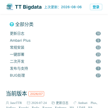
TT Bigdata
上次更新：2026-08-06
登录
全部分类
更新日志
16
Ambari Plus
5
常规安装
52
一键部署
25
二次开发
32
发布与支持
1
BUG处理
27
安全集成
60
监控与优化
14
当前版本
2026/07
组件安装
45
报错解决
JaneTTR
2026-07-24
更新日志
Ambari Plus
68
Airflow
Kyuubi
Redis
Ranger
Kerberos HA
LDAP HA